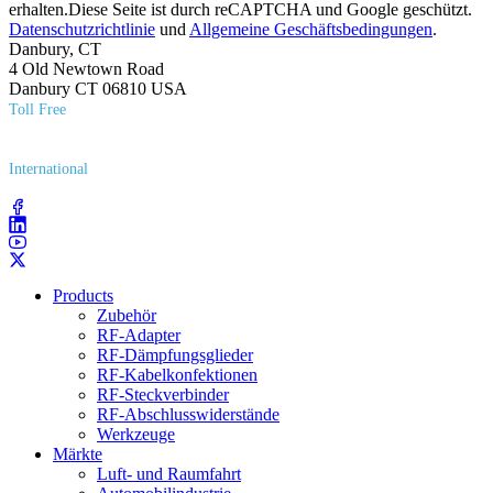
erhalten.Diese Seite ist durch reCAPTCHA und Google geschützt.
Datenschutzrichtlinie
und
Allgemeine Geschäftsbedingungen
.
Danbury, CT
4 Old Newtown Road
Danbury CT 06810 USA
Toll Free
(800) 627​-7100
International
(203) 743​-9272
Products
Zubehör
RF-Adapter
RF-Dämpfungsglieder
RF-Kabelkonfektionen
RF-Steckverbinder
RF-Abschlusswiderstände
Werkzeuge
Märkte
Luft- und Raumfahrt