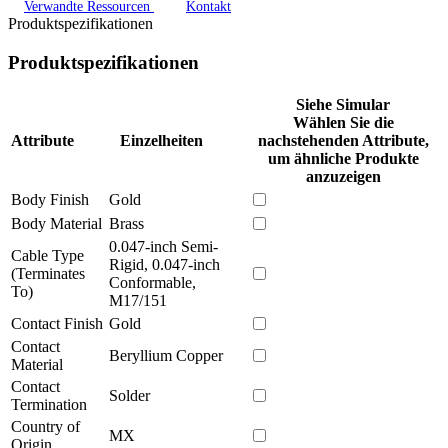
Verwandte Ressourcen
Kontakt
Produktspezifikationen
Produktspezifikationen
Siehe Simular
Wählen Sie die
Attribute
Einzelheiten
nachstehenden Attribute,
um ähnliche Produkte
anzuzeigen
Body Finish
Gold
Body Material
Brass
0.047-inch Semi-
Cable Type
Rigid, 0.047-inch
(Terminates
Conformable,
To)
M17/151
Contact Finish
Gold
Contact
Beryllium Copper
Material
Contact
Solder
Termination
Country of
MX
Origin