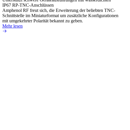
HD-BN
IP67 RP-TNC-Anschlüssen
zu kön
Amphenol RF freut sich, die Erweiterung der beliebten TNC-
Einsa
Schnittstelle im Miniaturformat um zusätzliche Konfigurationen
durch 
mit umgekehrter Polarität bekannt zu geben.
Mehr 
Mehr lesen