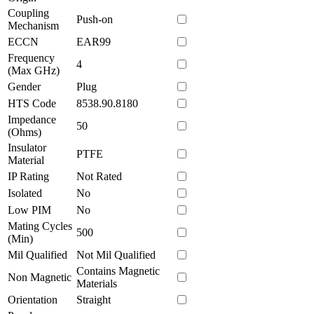
Coupling
Push-on
Mechanism
ECCN
EAR99
Frequency
4
(Max GHz)
Gender
Plug
HTS Code
8538.90.8180
Impedance
50
(Ohms)
Insulator
PTFE
Material
IP Rating
Not Rated
Isolated
No
Low PIM
No
Mating Cycles
500
(Min)
Mil Qualified
Not Mil Qualified
Contains Magnetic
Non Magnetic
Materials
Orientation
Straight