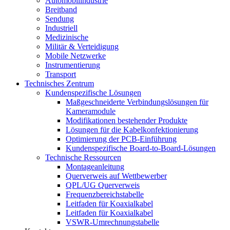
Automobilindustrie
Breitband
Sendung
Industriell
Medizinische
Militär & Verteidigung
Mobile Netzwerke
Instrumentierung
Transport
Technisches Zentrum
Kundenspezifische Lösungen
Maßgeschneiderte Verbindungslösungen für
Kameramodule
Modifikationen bestehender Produkte
Lösungen für die Kabelkonfektionierung
Optimierung der PCB-Einführung
Kundenspezifische Board-to-Board-Lösungen
Technische Ressourcen
Montageanleitung
Querverweis auf Wettbewerber
QPL/UG Querverweis
Frequenzbereichstabelle
Leitfaden für Koaxialkabel
Leitfaden für Koaxialkabel
VSWR-Umrechnungstabelle