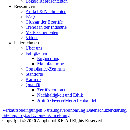
Lokale Repräsentanten
Ressourcen
Artikel & Nachrichten
FAQ
Glossar der Begriffe
Trends in der Industrie
Marktsicherheiten
Videos
Unternehmen
Über uns
Fähigkeiten
Engineering
Manufacturing
Compliance-Zentrum
Standorte
Karriere
Qualität
Zertifizierungen
Nachhaltigkeit und Ethik
Anti-Sklaverei/Menschenhandel
Verkaufsbedingungen
Nutzungsvereinbarung
Datenschutzerklärung
Sitemap
Logos
Extranet-Anmeldung
Copyright © 2026 Amphenol RF. All Rights Reserved.