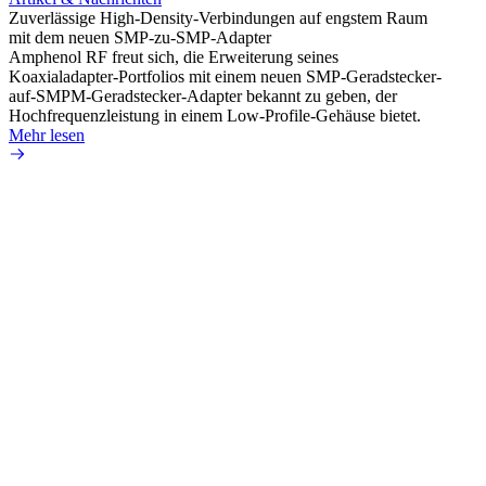
Zuverlässige High-Density-Verbindungen auf engstem Raum
Optim
mit dem neuen SMP-zu-SMP-Adapter
für k
Amphenol RF freut sich, die Erweiterung seines
Amphe
Koaxialadapter-Portfolios mit einem neuen SMP-Geradstecker-
Produk
auf-SMPM-Geradstecker-Adapter bekannt zu geben, der
RG-17
Hochfrequenzleistung in einem Low-Profile-Gehäuse bietet.
Mehr 
Mehr lesen