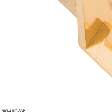
903-410P-53P