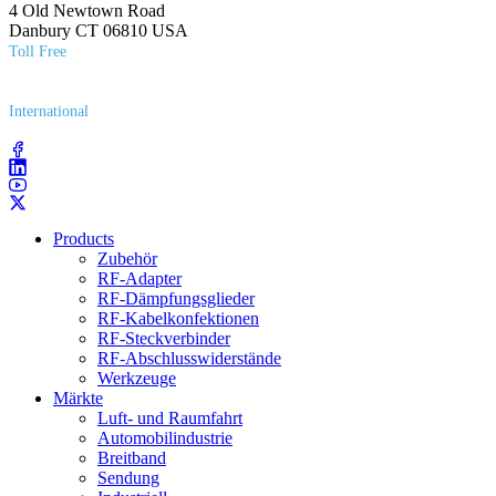
4 Old Newtown Road
Danbury CT 06810 USA
Toll Free
(800) 627​-7100
International
(203) 743​-9272
Products
Zubehör
RF-Adapter
RF-Dämpfungsglieder
RF-Kabelkonfektionen
RF-Steckverbinder
RF-Abschlusswiderstände
Werkzeuge
Märkte
Luft- und Raumfahrt
Automobilindustrie
Breitband
Sendung