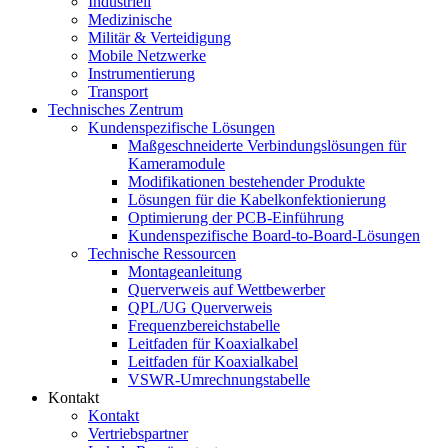
Industriell
Medizinische
Militär & Verteidigung
Mobile Netzwerke
Instrumentierung
Transport
Technisches Zentrum
Kundenspezifische Lösungen
Maßgeschneiderte Verbindungslösungen für
Kameramodule
Modifikationen bestehender Produkte
Lösungen für die Kabelkonfektionierung
Optimierung der PCB-Einführung
Kundenspezifische Board-to-Board-Lösungen
Technische Ressourcen
Montageanleitung
Querverweis auf Wettbewerber
QPL/UG Querverweis
Frequenzbereichstabelle
Leitfaden für Koaxialkabel
Leitfaden für Koaxialkabel
VSWR-Umrechnungstabelle
Kontakt
Kontakt
Vertriebspartner