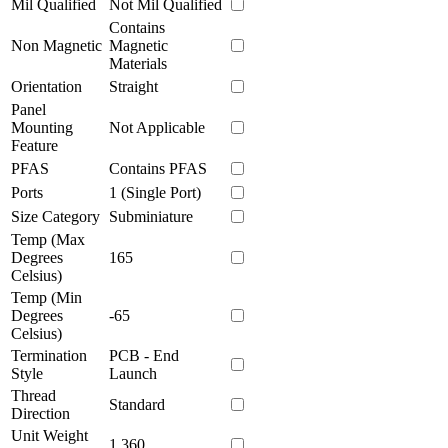
Mil Qualified
Not Mil Qualified
Contains
Non Magnetic
Magnetic
Materials
Orientation
Straight
Panel
Mounting
Not Applicable
Feature
PFAS
Contains PFAS
Ports
1 (Single Port)
Size Category
Subminiature
Temp (Max
Degrees
165
Celsius)
Temp (Min
Degrees
-65
Celsius)
Termination
PCB - End
Style
Launch
Thread
Standard
Direction
Unit Weight
1.360