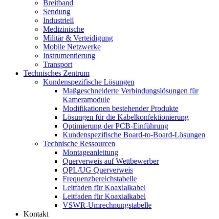
Breitband
Sendung
Industriell
Medizinische
Militär & Verteidigung
Mobile Netzwerke
Instrumentierung
Transport
Technisches Zentrum
Kundenspezifische Lösungen
Maßgeschneiderte Verbindungslösungen für
Kameramodule
Modifikationen bestehender Produkte
Lösungen für die Kabelkonfektionierung
Optimierung der PCB-Einführung
Kundenspezifische Board-to-Board-Lösungen
Technische Ressourcen
Montageanleitung
Querverweis auf Wettbewerber
QPL/UG Querverweis
Frequenzbereichstabelle
Leitfaden für Koaxialkabel
Leitfaden für Koaxialkabel
VSWR-Umrechnungstabelle
Kontakt