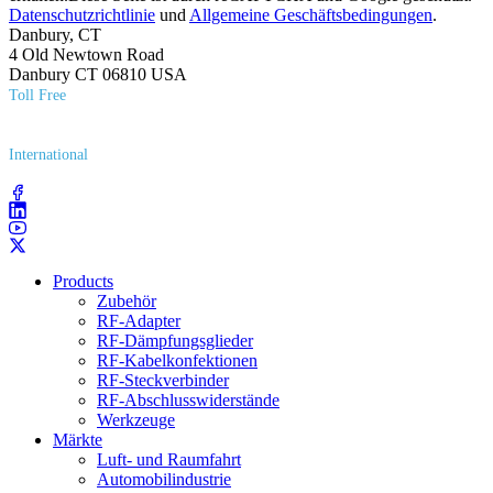
Datenschutzrichtlinie
und
Allgemeine Geschäftsbedingungen
.
Danbury, CT
4 Old Newtown Road
Danbury CT 06810 USA
Toll Free
(800) 627​-7100
International
(203) 743​-9272
Products
Zubehör
RF-Adapter
RF-Dämpfungsglieder
RF-Kabelkonfektionen
RF-Steckverbinder
RF-Abschlusswiderstände
Werkzeuge
Märkte
Luft- und Raumfahrt
Automobilindustrie