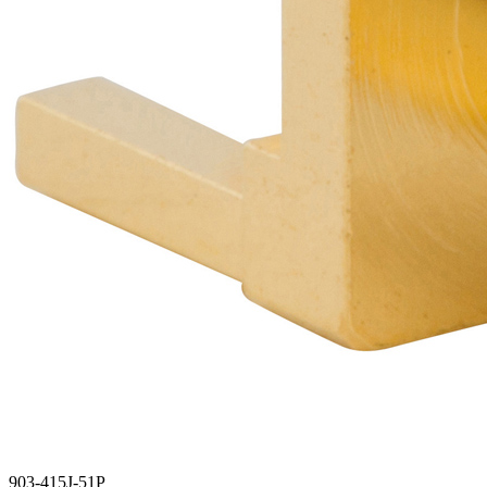
903-415J-51P