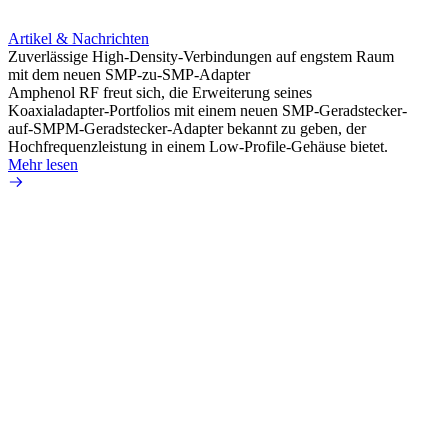
Artikel & Nachrichten
Artik
Zuverlässige High-Density-Verbindungen auf engstem Raum
Optim
mit dem neuen SMP-zu-SMP-Adapter
für k
Amphenol RF freut sich, die Erweiterung seines
Amphe
Koaxialadapter-Portfolios mit einem neuen SMP-Geradstecker-
Produk
auf-SMPM-Geradstecker-Adapter bekannt zu geben, der
RG-17
Hochfrequenzleistung in einem Low-Profile-Gehäuse bietet.
Mehr 
Mehr lesen