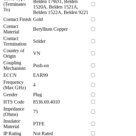
Belden 179DT, Belden
(Terminates
1520A, Belden 1521A,
To)
Belden 1522A, Belden 9221
Contact Finish
Gold
Contact
Beryllium Copper
Material
Contact
Solder
Termination
Country of
VN
Origin
Coupling
Push-on
Mechanism
ECCN
EAR99
Frequency
4
(Max GHz)
Gender
Plug
HTS Code
8536.69.4010
Impedance
75
(Ohms)
Insulator
PTFE
Material
IP Rating
Not Rated