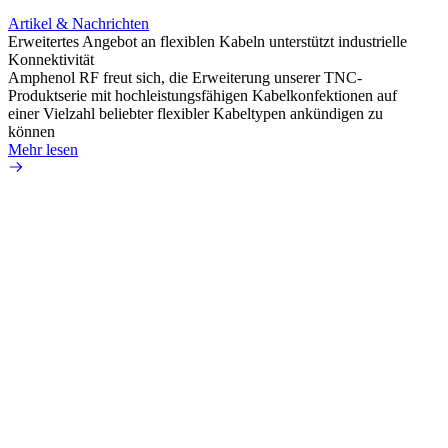
Artikel & Nachrichten
Artik
Erweitertes Angebot an flexiblen Kabeln unterstützt industrielle
Unter
Konnektivität
IP67 
Amphenol RF freut sich, die Erweiterung unserer TNC-
Amphe
Produktserie mit hochleistungsfähigen Kabelkonfektionen auf
Schnit
einer Vielzahl beliebter flexibler Kabeltypen ankündigen zu
mit um
können
Mehr 
Mehr lesen