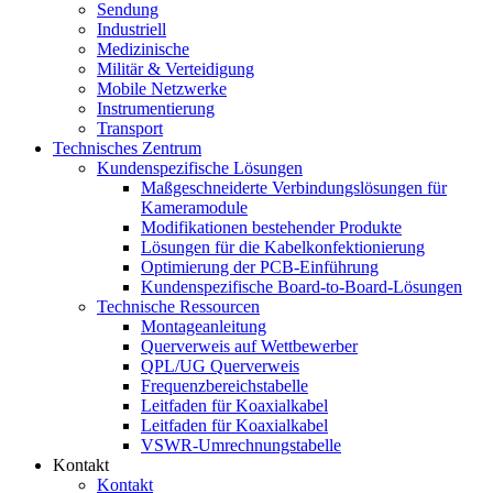
Sendung
Industriell
Medizinische
Militär & Verteidigung
Mobile Netzwerke
Instrumentierung
Transport
Technisches Zentrum
Kundenspezifische Lösungen
Maßgeschneiderte Verbindungslösungen für
Kameramodule
Modifikationen bestehender Produkte
Lösungen für die Kabelkonfektionierung
Optimierung der PCB-Einführung
Kundenspezifische Board-to-Board-Lösungen
Technische Ressourcen
Montageanleitung
Querverweis auf Wettbewerber
QPL/UG Querverweis
Frequenzbereichstabelle
Leitfaden für Koaxialkabel
Leitfaden für Koaxialkabel
VSWR-Umrechnungstabelle
Kontakt
Kontakt