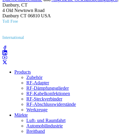
Danbury, CT
4 Old Newtown Road
Danbury CT 06810 USA
Toll Free
(800) 627​-7100
International
(203) 743​-9272
Products
Zubehör
RF-Adapter
RF-Dämpfungsglieder
RF-Kabelkonfektionen
RF-Steckverbinder
RF-Abschlusswiderstände
Werkzeuge
Märkte
Luft- und Raumfahrt
Automobilindustrie
Breitband