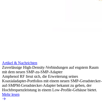
Artikel & Nachrichten
Artik
Zuverlässige High-Density-Verbindungen auf engstem Raum
Optim
mit dem neuen SMP-zu-SMP-Adapter
für k
Amphenol RF freut sich, die Erweiterung seines
Amphe
Koaxialadapter-Portfolios mit einem neuen SMP-Geradstecker-
Produk
auf-SMPM-Geradstecker-Adapter bekannt zu geben, der
RG-17
Hochfrequenzleistung in einem Low-Profile-Gehäuse bietet.
Mehr 
Mehr lesen