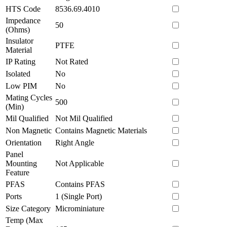
HTS Code
8536.69.4010
Impedance
50
(Ohms)
Insulator
PTFE
Material
IP Rating
Not Rated
Isolated
No
Low PIM
No
Mating Cycles
500
(Min)
Mil Qualified
Not Mil Qualified
Non Magnetic
Contains Magnetic Materials
Orientation
Right Angle
Panel
Mounting
Not Applicable
Feature
PFAS
Contains PFAS
Ports
1 (Single Port)
Size Category
Microminiature
Temp (Max