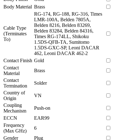
Body Material
Brass
RG-174, RG-188, RG-316, Times
LMR-100A, Belden 7805A,
Belden 8216, Belden 83269,
Cable Type
Belden 83284, Belden 84316,
(Terminates
Times RG-174LL, Shikoku
To)
1.5DS-QFB-TA, Sumitomo
1.5DS-GXC-SP, Leoni DACAR
462, Leoni DACAR 462-2
Contact Finish
Gold
Contact
Brass
Material
Contact
Solder
Termination
Country of
VN
Origin
Coupling
Push-on
Mechanism
ECCN
EAR99
Frequency
6
(Max GHz)
Gender
Plug