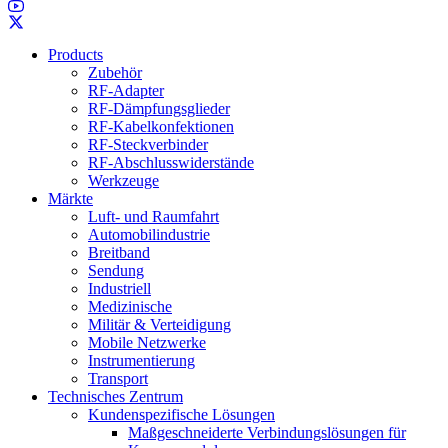
Products
Zubehör
RF-Adapter
RF-Dämpfungsglieder
RF-Kabelkonfektionen
RF-Steckverbinder
RF-Abschlusswiderstände
Werkzeuge
Märkte
Luft- und Raumfahrt
Automobilindustrie
Breitband
Sendung
Industriell
Medizinische
Militär & Verteidigung
Mobile Netzwerke
Instrumentierung
Transport
Technisches Zentrum
Kundenspezifische Lösungen
Maßgeschneiderte Verbindungslösungen für