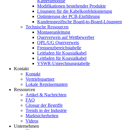
Kameramodule
Modifikationen bestehender Produkte
Lösungen für die Kabelkonfektionierung
Optimierung der PCB-Einführung
Kundenspezifische Board-to-Board-Lösungen
Technische Ressourcen
Montageanleitung
Querverweis auf Wettbewerber
QPL/UG Querverweis
Frequenzbereichstabelle
Leitfaden für Koaxialkabel
Leitfaden für Koaxialkabel
VSWR-Umrechnungstabelle
Kontakt
Kontakt
Vertriebspartner
Lokale Repräsentanten
Ressourcen
Artikel & Nachrichten
FAQ
Glossar der Begriffe
Trends in der Industrie
Marktsicherheiten
Videos
Unternehmen