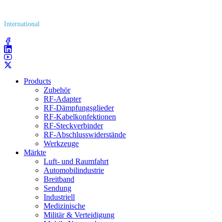
(800) 627​-7100
International
(203) 743​-9272
Products
Zubehör
RF-Adapter
RF-Dämpfungsglieder
RF-Kabelkonfektionen
RF-Steckverbinder
RF-Abschlusswiderstände
Werkzeuge
Märkte
Luft- und Raumfahrt
Automobilindustrie
Breitband
Sendung
Industriell
Medizinische
Militär & Verteidigung