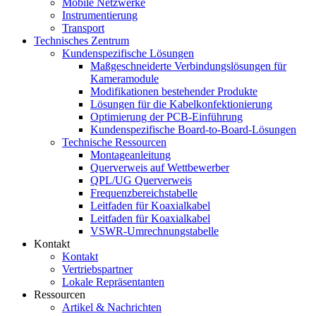
Mobile Netzwerke
Instrumentierung
Transport
Technisches Zentrum
Kundenspezifische Lösungen
Maßgeschneiderte Verbindungslösungen für
Kameramodule
Modifikationen bestehender Produkte
Lösungen für die Kabelkonfektionierung
Optimierung der PCB-Einführung
Kundenspezifische Board-to-Board-Lösungen
Technische Ressourcen
Montageanleitung
Querverweis auf Wettbewerber
QPL/UG Querverweis
Frequenzbereichstabelle
Leitfaden für Koaxialkabel
Leitfaden für Koaxialkabel
VSWR-Umrechnungstabelle
Kontakt
Kontakt
Vertriebspartner
Lokale Repräsentanten
Ressourcen
Artikel & Nachrichten