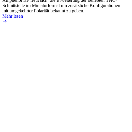
Amphenol RF freut sich, die Erweiterung der beliebten TNC-
Einsa
Schnittstelle im Miniaturformat um zusätzliche Konfigurationen
durch 
mit umgekehrter Polarität bekannt zu geben.
Mehr 
Mehr lesen