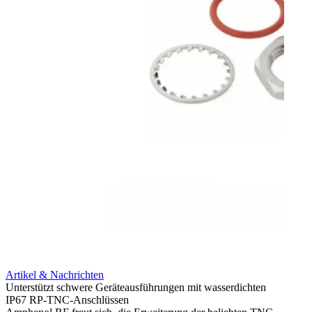
Artik
Integr
HD-BN
Artikel & Nachrichten
Amphe
Unterstützt schwere Geräteausführungen mit wasserdichten
HD-BN
IP67 RP-TNC-Anschlüssen
zu kön