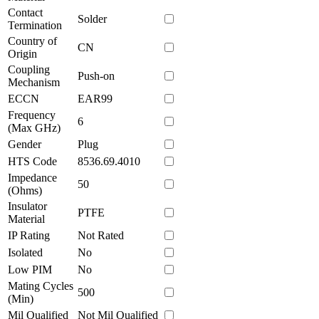
Contact
Solder
Termination
Country of
CN
Origin
Coupling
Push-on
Mechanism
ECCN
EAR99
Frequency
6
(Max GHz)
Gender
Plug
HTS Code
8536.69.4010
Impedance
50
(Ohms)
Insulator
PTFE
Material
IP Rating
Not Rated
Isolated
No
Low PIM
No
Mating Cycles
500
(Min)
Mil Qualified
Not Mil Qualified