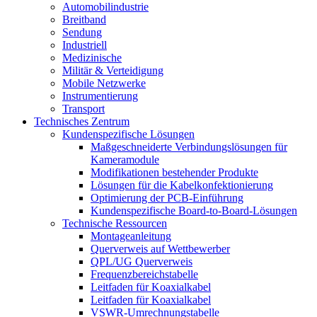
Automobilindustrie
Breitband
Sendung
Industriell
Medizinische
Militär & Verteidigung
Mobile Netzwerke
Instrumentierung
Transport
Technisches Zentrum
Kundenspezifische Lösungen
Maßgeschneiderte Verbindungslösungen für
Kameramodule
Modifikationen bestehender Produkte
Lösungen für die Kabelkonfektionierung
Optimierung der PCB-Einführung
Kundenspezifische Board-to-Board-Lösungen
Technische Ressourcen
Montageanleitung
Querverweis auf Wettbewerber
QPL/UG Querverweis
Frequenzbereichstabelle
Leitfaden für Koaxialkabel
Leitfaden für Koaxialkabel
VSWR-Umrechnungstabelle