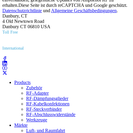
erhalten.Diese Seite ist durch reCAPTCHA und Google geschützt.
Datenschutzrichtlinie
und
Allgemeine Geschäftsbedingungen
.
Danbury, CT
4 Old Newtown Road
Danbury CT 06810 USA
Toll Free
(800) 627​-7100
International
(203) 743​-9272
Products
Zubehör
RF-Adapter
RF-Dämpfungsglieder
RF-Kabelkonfektionen
RF-Steckverbinder
RF-Abschlusswiderstände
Werkzeuge
Märkte
Luft- und Raumfahrt