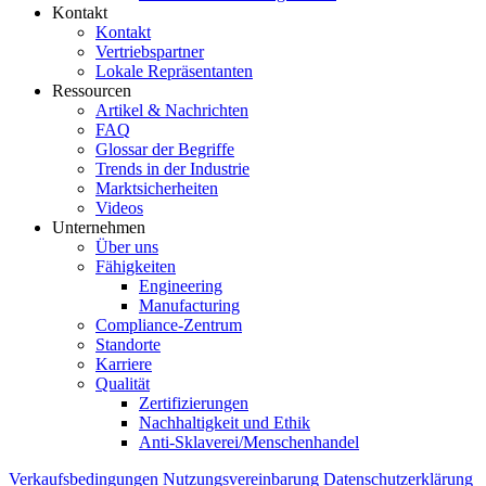
Kontakt
Kontakt
Vertriebspartner
Lokale Repräsentanten
Ressourcen
Artikel & Nachrichten
FAQ
Glossar der Begriffe
Trends in der Industrie
Marktsicherheiten
Videos
Unternehmen
Über uns
Fähigkeiten
Engineering
Manufacturing
Compliance-Zentrum
Standorte
Karriere
Qualität
Zertifizierungen
Nachhaltigkeit und Ethik
Anti-Sklaverei/Menschenhandel
Verkaufsbedingungen
Nutzungsvereinbarung
Datenschutzerklärung