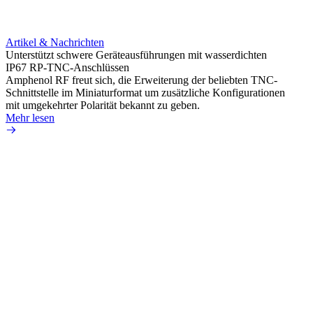
Artik
Integr
HD-BN
Artikel & Nachrichten
Amphe
Unterstützt schwere Geräteausführungen mit wasserdichten
HD-BN
IP67 RP-TNC-Anschlüssen
zu kön
Amphenol RF freut sich, die Erweiterung der beliebten TNC-
Einsa
Schnittstelle im Miniaturformat um zusätzliche Konfigurationen
durch 
mit umgekehrter Polarität bekannt zu geben.
Mehr 
Mehr lesen