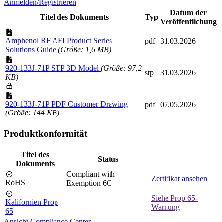
Anmelden/Registrieren
Datum der
Titel des Dokuments
Typ
Veröffentlichung
Amphenol RF AFI Product Series
pdf
31.03.2026
Solutions Guide
(Größe: 1,6 MB)
920-133J-71P STP 3D Model
(Größe: 97,2
stp
31.03.2026
KB)
920-133J-71P PDF Customer Drawing
pdf
07.05.2026
(Größe: 144 KB)
Produktkonformität
Titel des
Status
Dokuments
Compliant with
Zertifikat ansehen
RoHS
Exemption 6C
Siehe Prop 65-
Kalifornien Prop
Warnung
65
Ansicht Compliance Center