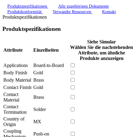
Produktspezifikationen
Alle zugehörigen Dokumente
Produktkonformität
Verwandte Ressourcen
Kontakt
Produktspezifikationen
Produktspezifikationen
Siehe Simular
Wählen Sie die nachstehenden
Attribute
Einzelheiten
Attribute, um ähnliche
Produkte anzuzeigen
Applications
Board-to-Board
Body Finish
Gold
Body Material
Brass
Contact Finish
Gold
Contact
Brass
Material
Contact
Solder
Termination
Country of
MX
Origin
Coupling
Push-on
Mechanism