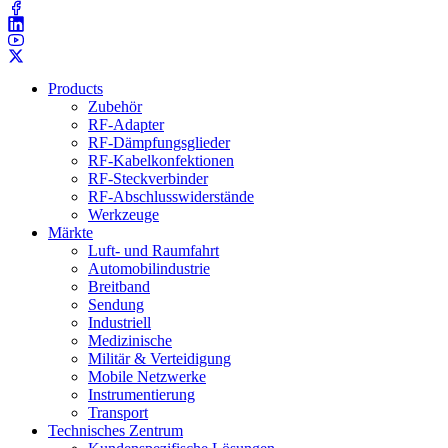
Products
Zubehör
RF-Adapter
RF-Dämpfungsglieder
RF-Kabelkonfektionen
RF-Steckverbinder
RF-Abschlusswiderstände
Werkzeuge
Märkte
Luft- und Raumfahrt
Automobilindustrie
Breitband
Sendung
Industriell
Medizinische
Militär & Verteidigung
Mobile Netzwerke
Instrumentierung
Transport
Technisches Zentrum