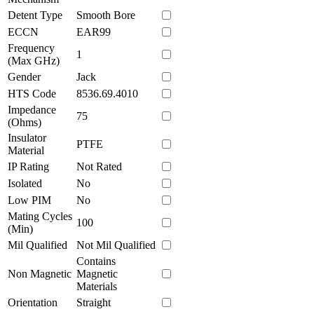
Detent Type
Smooth Bore
ECCN
EAR99
Frequency
1
(Max GHz)
Gender
Jack
HTS Code
8536.69.4010
Impedance
75
(Ohms)
Insulator
PTFE
Material
IP Rating
Not Rated
Isolated
No
Low PIM
No
Mating Cycles
100
(Min)
Mil Qualified
Not Mil Qualified
Contains
Non Magnetic
Magnetic
Materials
Orientation
Straight