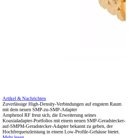
Artikel & Nachrichten
Artik
Zuverlässige High-Density-Verbindungen auf engstem Raum
Optim
mit dem neuen SMP-zu-SMP-Adapter
für k
Amphenol RF freut sich, die Erweiterung seines
Amphe
Koaxialadapter-Portfolios mit einem neuen SMP-Geradstecker-
Produk
auf-SMPM-Geradstecker-Adapter bekannt zu geben, der
RG-17
Hochfrequenzleistung in einem Low-Profile-Gehäuse bietet.
Mehr 
Mehr lesen