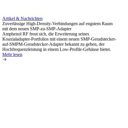
Artikel & Nachrichten
Artik
Zuverlässige High-Density-Verbindungen auf engstem Raum
Optim
mit dem neuen SMP-zu-SMP-Adapter
für k
Amphenol RF freut sich, die Erweiterung seines
Amphe
Koaxialadapter-Portfolios mit einem neuen SMP-Geradstecker-
Produk
auf-SMPM-Geradstecker-Adapter bekannt zu geben, der
RG-17
Hochfrequenzleistung in einem Low-Profile-Gehäuse bietet.
Mehr 
Mehr lesen