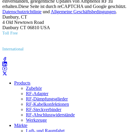
einverstanden, gelegentliche Updates von Amphenol RF zu
erhalten.Diese Seite ist durch reCAPTCHA und Google geschützt.
Datenschutzrichtlinie
und
Allgemeine Geschäftsbedingungen
.
Danbury, CT
4 Old Newtown Road
Danbury CT 06810 USA
Toll Free
(800) 627​-7100
International
(203) 743​-9272
Products
Zubehör
RF-Adapter
RF-Dämpfungsglieder
RF-Kabelkonfektionen
RF-Steckverbinder
RF-Abschlusswiderstände
Werkzeuge
Märkte
Luft- und Raumfahrt