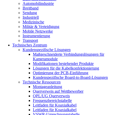
Automobilindustrie
Breitband
Sendung
Industriell
Medizinische
Militär & Verteidigung
Mobile Netzwerke
Instrumentierung
Transport
Technisches Zentrum
Kundenspezifische Lösungen
Maßgeschneiderte Verbindungslösungen für
Kameramodule
Modifikationen bestehender Produkte
Lösungen für die Kabelkonfektionierung
Optimierung der PCB-Einführung
Kundenspezifische Board-to-Board-Lösungen
Technische Ressourcen
Montageanleitung
Querverweis auf Wettbewerber
QPL/UG Querverweis
Frequenzbereichstabelle
Leitfaden für Koaxialkabel
Leitfaden für Koaxialkabel
VSWR-Umrechnungstabelle