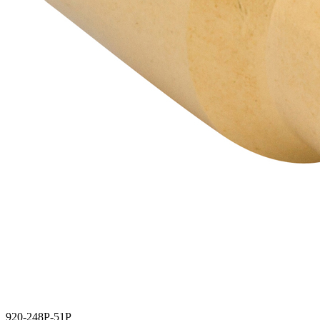
920-248P-51P