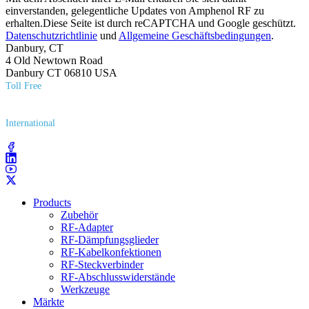
einverstanden, gelegentliche Updates von Amphenol RF zu
erhalten.Diese Seite ist durch reCAPTCHA und Google geschützt.
Datenschutzrichtlinie
und
Allgemeine Geschäftsbedingungen
.
Danbury, CT
4 Old Newtown Road
Danbury CT 06810 USA
Toll Free
(800) 627​-7100
International
(203) 743​-9272
Products
Zubehör
RF-Adapter
RF-Dämpfungsglieder
RF-Kabelkonfektionen
RF-Steckverbinder
RF-Abschlusswiderstände
Werkzeuge
Märkte