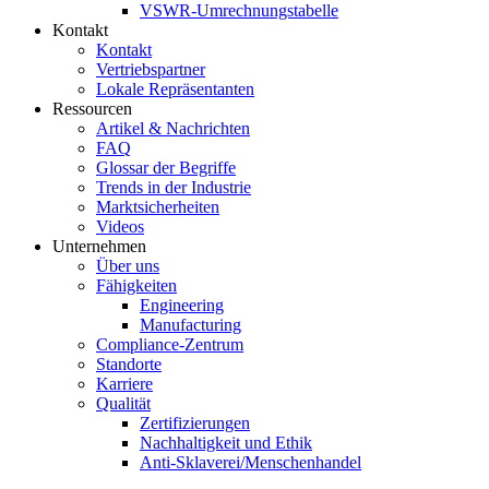
VSWR-Umrechnungstabelle
Kontakt
Kontakt
Vertriebspartner
Lokale Repräsentanten
Ressourcen
Artikel & Nachrichten
FAQ
Glossar der Begriffe
Trends in der Industrie
Marktsicherheiten
Videos
Unternehmen
Über uns
Fähigkeiten
Engineering
Manufacturing
Compliance-Zentrum
Standorte
Karriere
Qualität
Zertifizierungen
Nachhaltigkeit und Ethik
Anti-Sklaverei/Menschenhandel