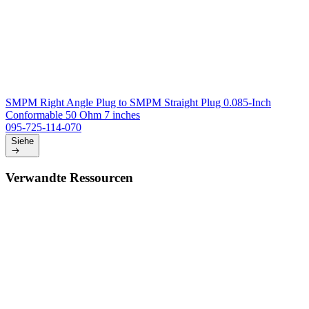
SMPM Right Angle Plug to SMPM Straight Plug 0.085-Inch
Conformable 50 Ohm 7 inches
095-725-114-070
Siehe
Verwandte Ressourcen