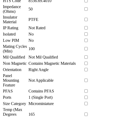
HTS Code
8536.69.4010
Impedance
50
(Ohms)
Insulator
PTFE
Material
IP Rating
Not Rated
Isolated
No
Low PIM
No
Mating Cycles
100
(Min)
Mil Qualified
Not Mil Qualified
Non Magnetic
Contains Magnetic Materials
Orientation
Right Angle
Panel
Mounting
Not Applicable
Feature
PFAS
Contains PFAS
Ports
1 (Single Port)
Size Category
Microminiature
Temp (Max
Degrees
165