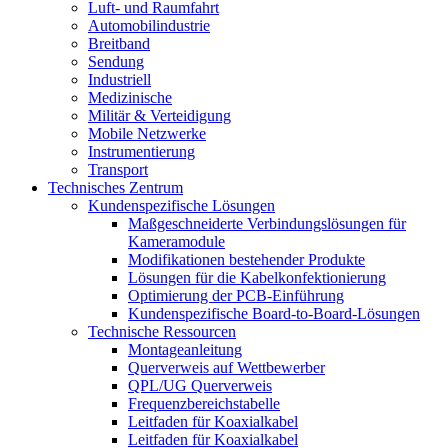
Luft- und Raumfahrt
Automobilindustrie
Breitband
Sendung
Industriell
Medizinische
Militär & Verteidigung
Mobile Netzwerke
Instrumentierung
Transport
Technisches Zentrum
Kundenspezifische Lösungen
Maßgeschneiderte Verbindungslösungen für
Kameramodule
Modifikationen bestehender Produkte
Lösungen für die Kabelkonfektionierung
Optimierung der PCB-Einführung
Kundenspezifische Board-to-Board-Lösungen
Technische Ressourcen
Montageanleitung
Querverweis auf Wettbewerber
QPL/UG Querverweis
Frequenzbereichstabelle
Leitfaden für Koaxialkabel
Leitfaden für Koaxialkabel