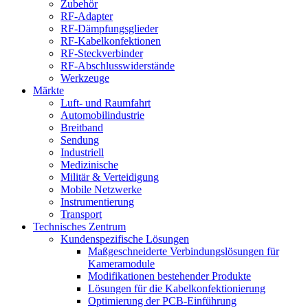
Zubehör
RF-Adapter
RF-Dämpfungsglieder
RF-Kabelkonfektionen
RF-Steckverbinder
RF-Abschlusswiderstände
Werkzeuge
Märkte
Luft- und Raumfahrt
Automobilindustrie
Breitband
Sendung
Industriell
Medizinische
Militär & Verteidigung
Mobile Netzwerke
Instrumentierung
Transport
Technisches Zentrum
Kundenspezifische Lösungen
Maßgeschneiderte Verbindungslösungen für
Kameramodule
Modifikationen bestehender Produkte
Lösungen für die Kabelkonfektionierung
Optimierung der PCB-Einführung