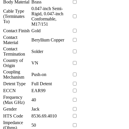
Body Material
Brass
0.047-inch Semi-
Cable Type
Rigid, 0.047-inch
(Terminates
Conformable,
To)
M17/151
Contact Finish
Gold
Contact
Beryllium Copper
Material
Contact
Solder
Termination
Country of
VN
Origin
Coupling
Push-on
Mechanism
Detent Type
Full Detent
ECCN
EAR99
Frequency
40
(Max GHz)
Gender
Jack
HTS Code
8536.69.4010
Impedance
50
(Ohms)