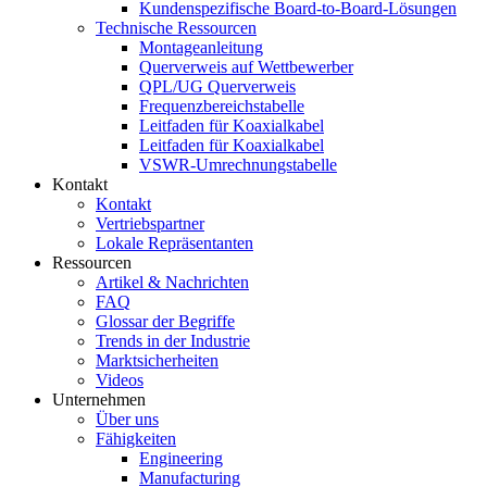
Kundenspezifische Board-to-Board-Lösungen
Technische Ressourcen
Montageanleitung
Querverweis auf Wettbewerber
QPL/UG Querverweis
Frequenzbereichstabelle
Leitfaden für Koaxialkabel
Leitfaden für Koaxialkabel
VSWR-Umrechnungstabelle
Kontakt
Kontakt
Vertriebspartner
Lokale Repräsentanten
Ressourcen
Artikel & Nachrichten
FAQ
Glossar der Begriffe
Trends in der Industrie
Marktsicherheiten
Videos
Unternehmen
Über uns
Fähigkeiten
Engineering
Manufacturing