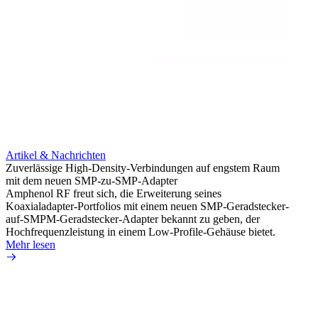
Artikel & Nachrichten
Artik
Zuverlässige High-Density-Verbindungen auf engstem Raum
Anti-
mit dem neuen SMP-zu-SMP-Adapter
Instal
Amphenol RF freut sich, die Erweiterung seines
Amphen
Koaxialadapter-Portfolios mit einem neuen SMP-Geradstecker-
SMA-P
auf-SMPM-Geradstecker-Adapter bekannt zu geben, der
Lötste
Hochfrequenzleistung in einem Low-Profile-Gehäuse bietet.
Mehr 
Mehr lesen