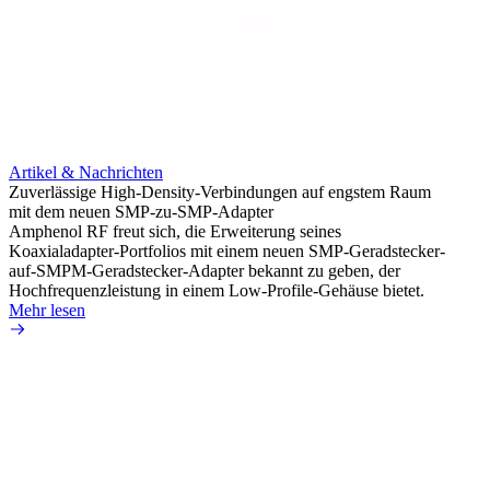
Artikel & Nachrichten
Artik
Zuverlässige High-Density-Verbindungen auf engstem Raum
Anti-
mit dem neuen SMP-zu-SMP-Adapter
Instal
Amphenol RF freut sich, die Erweiterung seines
Amphen
Koaxialadapter-Portfolios mit einem neuen SMP-Geradstecker-
SMA-P
auf-SMPM-Geradstecker-Adapter bekannt zu geben, der
Lötste
Hochfrequenzleistung in einem Low-Profile-Gehäuse bietet.
Mehr 
Mehr lesen