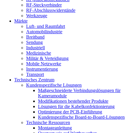
RF-Steckverbinder
RF-Abschlusswiderstände
Werkzeuge
Märkte
Luft- und Raumfahrt
Automobilindustrie
Breitband
Sendung
Industriell
Medizinische
Militär & Verteidigung
Mobile Netzwerke
Instrumentierung
Transport
Technisches Zentrum
Kundenspezifische Lösungen
Maßgeschneiderte Verbindungslösungen für
Kameramodule
Modifikationen bestehender Produkte
Lösungen für die Kabelkonfektionierung
Optimierung der PCB-Einführung
Kundenspezifische Board-to-Board-Lösungen
Technische Ressourcen
Montageanleitung