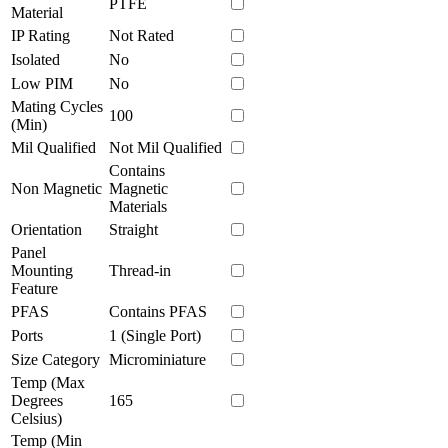
PTFE
Material
IP Rating
Not Rated
Isolated
No
Low PIM
No
Mating Cycles
100
(Min)
Mil Qualified
Not Mil Qualified
Contains
Non Magnetic
Magnetic
Materials
Orientation
Straight
Panel
Mounting
Thread-in
Feature
PFAS
Contains PFAS
Ports
1 (Single Port)
Size Category
Microminiature
Temp (Max
Degrees
165
Celsius)
Temp (Min