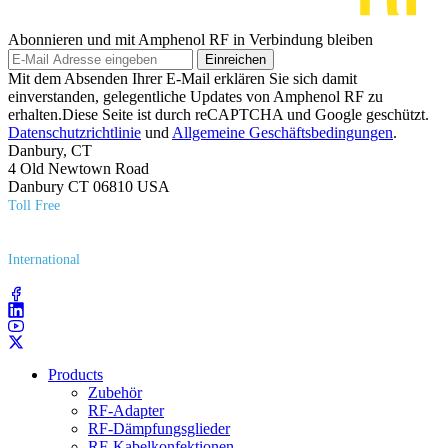
Abonnieren und mit Amphenol RF in Verbindung bleiben
Einreichen
Mit dem Absenden Ihrer E-Mail erklären Sie sich damit
einverstanden, gelegentliche Updates von Amphenol RF zu
erhalten.Diese Seite ist durch reCAPTCHA und Google geschützt.
Datenschutzrichtlinie
und
Allgemeine Geschäftsbedingungen
.
Danbury, CT
4 Old Newtown Road
Danbury CT 06810 USA
Toll Free
(800) 627​-7100
International
(203) 743​-9272
Products
Zubehör
RF-Adapter
RF-Dämpfungsglieder
RF-Kabelkonfektionen