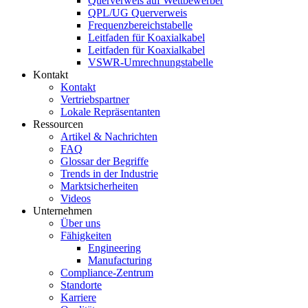
Querverweis auf Wettbewerber
QPL/UG Querverweis
Frequenzbereichstabelle
Leitfaden für Koaxialkabel
Leitfaden für Koaxialkabel
VSWR-Umrechnungstabelle
Kontakt
Kontakt
Vertriebspartner
Lokale Repräsentanten
Ressourcen
Artikel & Nachrichten
FAQ
Glossar der Begriffe
Trends in der Industrie
Marktsicherheiten
Videos
Unternehmen
Über uns
Fähigkeiten
Engineering
Manufacturing
Compliance-Zentrum
Standorte
Karriere