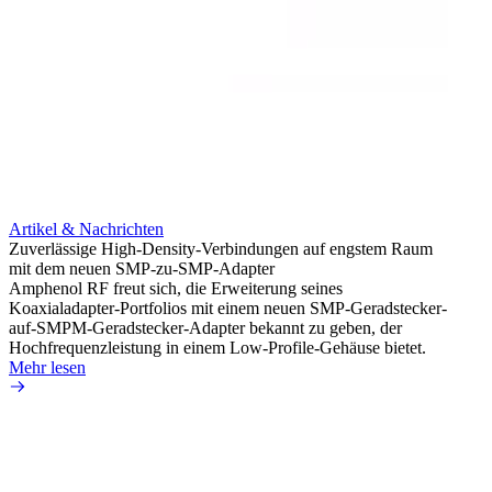
Artikel & Nachrichten
Artik
Zuverlässige High-Density-Verbindungen auf engstem Raum
Optim
mit dem neuen SMP-zu-SMP-Adapter
für k
Amphenol RF freut sich, die Erweiterung seines
Amphe
Koaxialadapter-Portfolios mit einem neuen SMP-Geradstecker-
Produk
auf-SMPM-Geradstecker-Adapter bekannt zu geben, der
RG-17
Hochfrequenzleistung in einem Low-Profile-Gehäuse bietet.
Mehr 
Mehr lesen