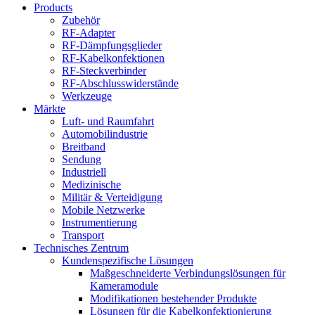
Products
Zubehör
RF-Adapter
RF-Dämpfungsglieder
RF-Kabelkonfektionen
RF-Steckverbinder
RF-Abschlusswiderstände
Werkzeuge
Märkte
Luft- und Raumfahrt
Automobilindustrie
Breitband
Sendung
Industriell
Medizinische
Militär & Verteidigung
Mobile Netzwerke
Instrumentierung
Transport
Technisches Zentrum
Kundenspezifische Lösungen
Maßgeschneiderte Verbindungslösungen für
Kameramodule
Modifikationen bestehender Produkte
Lösungen für die Kabelkonfektionierung