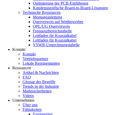
Optimierung der PCB-Einführung
Kundenspezifische Board-to-Board-Lösungen
Technische Ressourcen
Montageanleitung
Querverweis auf Wettbewerber
QPL/UG Querverweis
Frequenzbereichstabelle
Leitfaden für Koaxialkabel
Leitfaden für Koaxialkabel
VSWR-Umrechnungstabelle
Kontakt
Kontakt
Vertriebspartner
Lokale Repräsentanten
Ressourcen
Artikel & Nachrichten
FAQ
Glossar der Begriffe
Trends in der Industrie
Marktsicherheiten
Videos
Unternehmen
Über uns
Fähigkeiten
Engineering