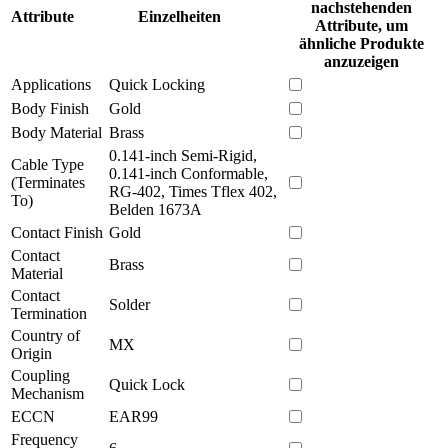
nachstehenden
Attribute
Einzelheiten
Attribute, um
ähnliche Produkte
anzuzeigen
Applications
Quick Locking
Body Finish
Gold
Body Material
Brass
0.141-inch Semi-Rigid,
Cable Type
0.141-inch Conformable,
(Terminates
RG-402, Times Tflex 402,
To)
Belden 1673A
Contact Finish
Gold
Contact
Brass
Material
Contact
Solder
Termination
Country of
MX
Origin
Coupling
Quick Lock
Mechanism
ECCN
EAR99
Frequency