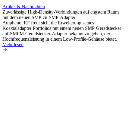
Artikel & Nachrichten
Artik
Zuverlässige High-Density-Verbindungen auf engstem Raum
Optim
mit dem neuen SMP-zu-SMP-Adapter
für k
Amphenol RF freut sich, die Erweiterung seines
Amphe
Koaxialadapter-Portfolios mit einem neuen SMP-Geradstecker-
Produk
auf-SMPM-Geradstecker-Adapter bekannt zu geben, der
RG-17
Hochfrequenzleistung in einem Low-Profile-Gehäuse bietet.
Mehr 
Mehr lesen