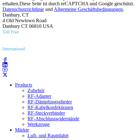
erhalten.Diese Seite ist durch reCAPTCHA und Google geschützt.
Datenschutzrichtlinie
und
Allgemeine Geschäftsbedingungen
.
Danbury, CT
4 Old Newtown Road
Danbury CT 06810 USA
Toll Free
(800) 627​-7100
International
(203) 743​-9272
Products
Zubehör
RF-Adapter
RF-Dämpfungsglieder
RF-Kabelkonfektionen
RF-Steckverbinder
RF-Abschlusswiderstände
Werkzeuge
Märkte
Luft- und Raumfahrt