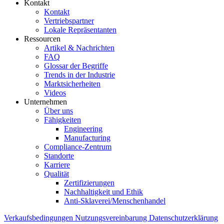
Kontakt
Kontakt
Vertriebspartner
Lokale Repräsentanten
Ressourcen
Artikel & Nachrichten
FAQ
Glossar der Begriffe
Trends in der Industrie
Marktsicherheiten
Videos
Unternehmen
Über uns
Fähigkeiten
Engineering
Manufacturing
Compliance-Zentrum
Standorte
Karriere
Qualität
Zertifizierungen
Nachhaltigkeit und Ethik
Anti-Sklaverei/Menschenhandel
Verkaufsbedingungen
Nutzungsvereinbarung
Datenschutzerklärung