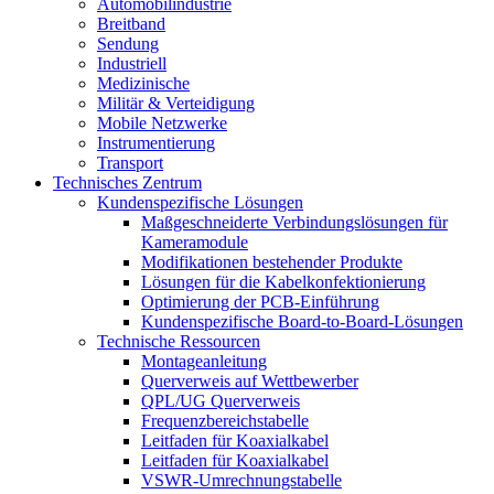
Automobilindustrie
Breitband
Sendung
Industriell
Medizinische
Militär & Verteidigung
Mobile Netzwerke
Instrumentierung
Transport
Technisches Zentrum
Kundenspezifische Lösungen
Maßgeschneiderte Verbindungslösungen für
Kameramodule
Modifikationen bestehender Produkte
Lösungen für die Kabelkonfektionierung
Optimierung der PCB-Einführung
Kundenspezifische Board-to-Board-Lösungen
Technische Ressourcen
Montageanleitung
Querverweis auf Wettbewerber
QPL/UG Querverweis
Frequenzbereichstabelle
Leitfaden für Koaxialkabel
Leitfaden für Koaxialkabel
VSWR-Umrechnungstabelle