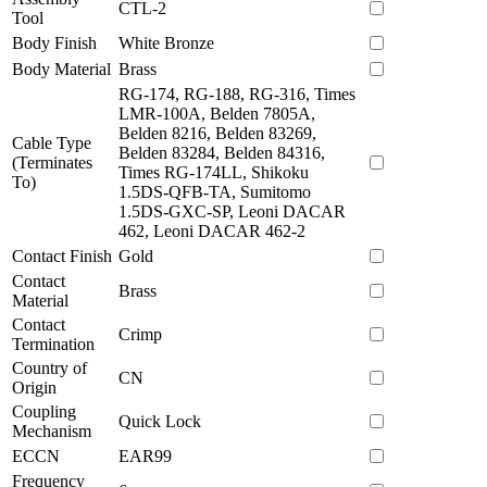
CTL-2
Tool
Body Finish
White Bronze
Body Material
Brass
RG-174, RG-188, RG-316, Times
LMR-100A, Belden 7805A,
Belden 8216, Belden 83269,
Cable Type
Belden 83284, Belden 84316,
(Terminates
Times RG-174LL, Shikoku
To)
1.5DS-QFB-TA, Sumitomo
1.5DS-GXC-SP, Leoni DACAR
462, Leoni DACAR 462-2
Contact Finish
Gold
Contact
Brass
Material
Contact
Crimp
Termination
Country of
CN
Origin
Coupling
Quick Lock
Mechanism
ECCN
EAR99
Frequency