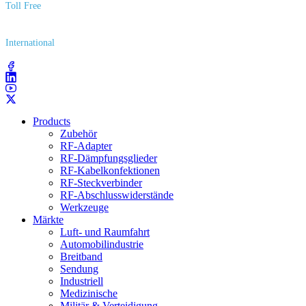
Toll Free
(800) 627​-7100
International
(203) 743​-9272
Products
Zubehör
RF-Adapter
RF-Dämpfungsglieder
RF-Kabelkonfektionen
RF-Steckverbinder
RF-Abschlusswiderstände
Werkzeuge
Märkte
Luft- und Raumfahrt
Automobilindustrie
Breitband
Sendung
Industriell
Medizinische
Militär & Verteidigung