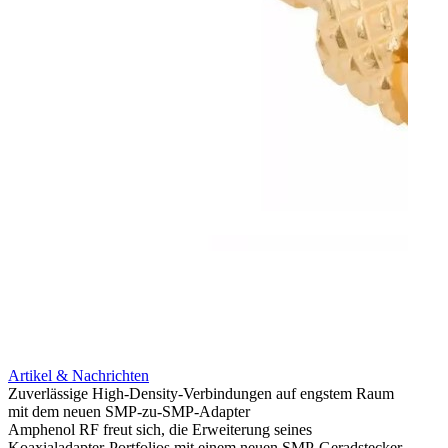
Artikel & Nachrichten
Artik
Zuverlässige High-Density-Verbindungen auf engstem Raum
Optim
mit dem neuen SMP-zu-SMP-Adapter
für k
Amphenol RF freut sich, die Erweiterung seines
Amphe
Koaxialadapter-Portfolios mit einem neuen SMP-Geradstecker-
Produk