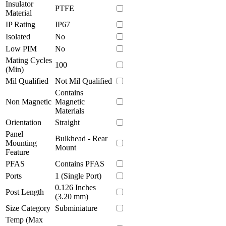
Insulator
PTFE
Material
IP Rating
IP67
Isolated
No
Low PIM
No
Mating Cycles
100
(Min)
Mil Qualified
Not Mil Qualified
Contains
Non Magnetic
Magnetic
Materials
Orientation
Straight
Panel
Bulkhead - Rear
Mounting
Mount
Feature
PFAS
Contains PFAS
Ports
1 (Single Port)
0.126 Inches
Post Length
(3.20 mm)
Size Category
Subminiature
Temp (Max