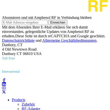
Abonnieren und mit Amphenol RF in Verbindung bleiben
Einreichen
Mit dem Absenden Ihrer E-Mail erklären Sie sich damit
einverstanden, gelegentliche Updates von Amphenol RF zu
erhalten.Diese Seite ist durch reCAPTCHA und Google geschützt.
Datenschutzrichtlinie
und
Allgemeine Geschäftsbedingungen
.
Danbury, CT
4 Old Newtown Road
Danbury CT 06810 USA
Toll Free
(800) 627​-7100
International
(203) 743​-9272
Products
Zubehör
RF-Adapter