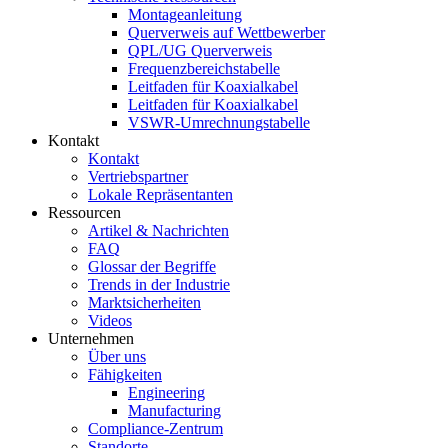
Montageanleitung
Querverweis auf Wettbewerber
QPL/UG Querverweis
Frequenzbereichstabelle
Leitfaden für Koaxialkabel
Leitfaden für Koaxialkabel
VSWR-Umrechnungstabelle
Kontakt
Kontakt
Vertriebspartner
Lokale Repräsentanten
Ressourcen
Artikel & Nachrichten
FAQ
Glossar der Begriffe
Trends in der Industrie
Marktsicherheiten
Videos
Unternehmen
Über uns
Fähigkeiten
Engineering
Manufacturing
Compliance-Zentrum
Standorte