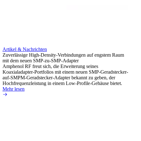
Artikel & Nachrichten
Artik
Zuverlässige High-Density-Verbindungen auf engstem Raum
Optim
mit dem neuen SMP-zu-SMP-Adapter
für k
Amphenol RF freut sich, die Erweiterung seines
Amphe
Koaxialadapter-Portfolios mit einem neuen SMP-Geradstecker-
Produk
auf-SMPM-Geradstecker-Adapter bekannt zu geben, der
RG-17
Hochfrequenzleistung in einem Low-Profile-Gehäuse bietet.
Mehr 
Mehr lesen