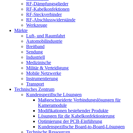
RF-Dämpfungsglieder
RF-Kabelkonfektionen
RF-Steckverbinder
RF-Abschlusswiderstände
Werkzeuge
Märkte
Luft- und Raumfahrt
Automobilindustrie
Breitband
Sendung
Industriell
Medizinische
Militär & Verteidigung
Mobile Netzwerke
Instrumentierung
Transport
Technisches Zentrum
Kundenspezifische Lösungen
Maßgeschneiderte Verbindungslösungen für
Kameramodule
Modifikationen bestehender Produkte
Lösungen für die Kabelkonfektionierung
Optimierung der PCB-Einführung
Kundenspezifische Board-to-Board-Lösungen
Technische Ressourcen