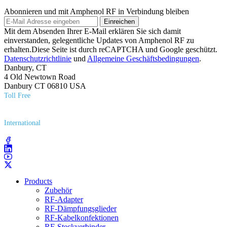
Abonnieren und mit Amphenol RF in Verbindung bleiben
Einreichen
Mit dem Absenden Ihrer E-Mail erklären Sie sich damit
einverstanden, gelegentliche Updates von Amphenol RF zu
erhalten.Diese Seite ist durch reCAPTCHA und Google geschützt.
Datenschutzrichtlinie
und
Allgemeine Geschäftsbedingungen
.
Danbury, CT
4 Old Newtown Road
Danbury CT 06810 USA
Toll Free
(800) 627​-7100
International
(203) 743​-9272
Products
Zubehör
RF-Adapter
RF-Dämpfungsglieder
RF-Kabelkonfektionen
RF-Steckverbinder