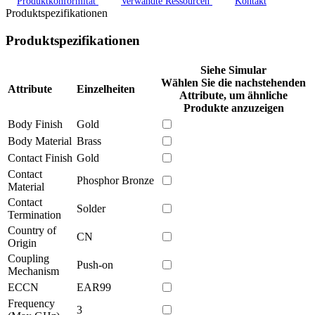
Produktkonformität
Verwandte Ressourcen
Kontakt
Produktspezifikationen
Produktspezifikationen
Siehe Simular
Wählen Sie die nachstehenden
Attribute
Einzelheiten
Attribute, um ähnliche
Produkte anzuzeigen
Body Finish
Gold
Body Material
Brass
Contact Finish
Gold
Contact
Phosphor Bronze
Material
Contact
Solder
Termination
Country of
CN
Origin
Coupling
Push-on
Mechanism
ECCN
EAR99
Frequency
3