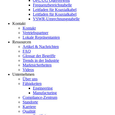
QPL/UG Querverweis
Frequenzbereichstabelle
Leitfaden für Koaxialkabel
Leitfaden für Koaxialkabel
VSWR-Umrechnungstabelle
Kontakt
Kontakt
Vertriebspartner
Lokale Repräsentanten
Ressourcen
Artikel & Nachrichten
FAQ
Glossar der Begriffe
Trends in der Industrie
Marktsicherheiten
Videos
Unternehmen
Über uns
Fähigkeiten
Engineering
Manufacturing
Compliance-Zentrum
Standorte
Karriere
Qualität