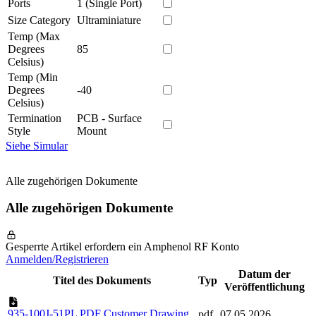
Ports
1 (Single Port)
Size Category
Ultraminiature
Temp (Max
Degrees
85
Celsius)
Temp (Min
Degrees
-40
Celsius)
Termination
PCB - Surface
Style
Mount
Siehe Simular
Alle zugehörigen Dokumente
Alle zugehörigen Dokumente
Gesperrte Artikel erfordern ein Amphenol RF Konto
Anmelden/Registrieren
Datum der
Titel des Dokuments
Typ
Veröffentlichung
935-100J-51PL PDF Customer Drawing
pdf
07.05.2026