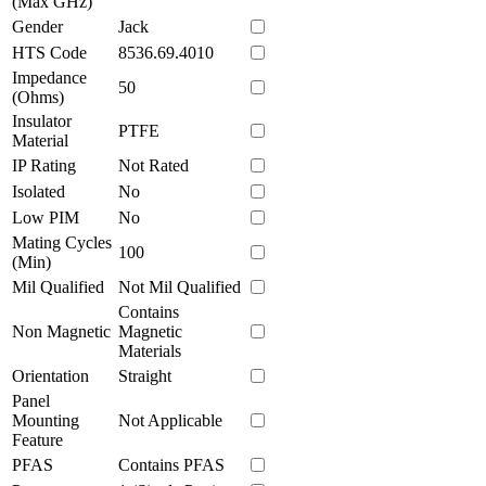
(Max GHz)
Gender
Jack
HTS Code
8536.69.4010
Impedance
50
(Ohms)
Insulator
PTFE
Material
IP Rating
Not Rated
Isolated
No
Low PIM
No
Mating Cycles
100
(Min)
Mil Qualified
Not Mil Qualified
Contains
Non Magnetic
Magnetic
Materials
Orientation
Straight
Panel
Mounting
Not Applicable
Feature
PFAS
Contains PFAS