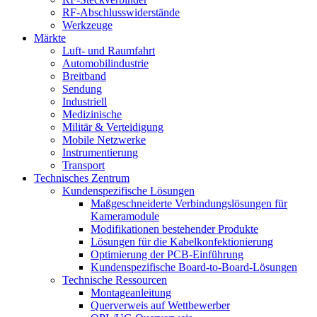
RF-Abschlusswiderstände
Werkzeuge
Märkte
Luft- und Raumfahrt
Automobilindustrie
Breitband
Sendung
Industriell
Medizinische
Militär & Verteidigung
Mobile Netzwerke
Instrumentierung
Transport
Technisches Zentrum
Kundenspezifische Lösungen
Maßgeschneiderte Verbindungslösungen für
Kameramodule
Modifikationen bestehender Produkte
Lösungen für die Kabelkonfektionierung
Optimierung der PCB-Einführung
Kundenspezifische Board-to-Board-Lösungen
Technische Ressourcen
Montageanleitung
Querverweis auf Wettbewerber