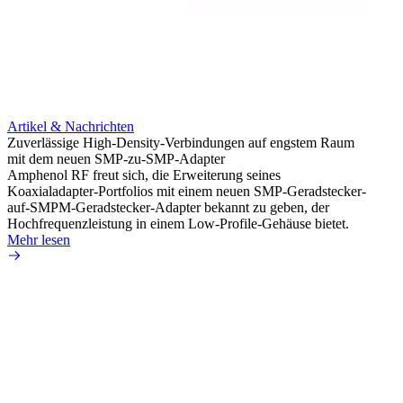
Artikel & Nachrichten
Artik
Zuverlässige High-Density-Verbindungen auf engstem Raum
Anti-
mit dem neuen SMP-zu-SMP-Adapter
Instal
Amphenol RF freut sich, die Erweiterung seines
Amphen
Koaxialadapter-Portfolios mit einem neuen SMP-Geradstecker-
SMA-P
auf-SMPM-Geradstecker-Adapter bekannt zu geben, der
Lötste
Hochfrequenzleistung in einem Low-Profile-Gehäuse bietet.
Mehr 
Mehr lesen