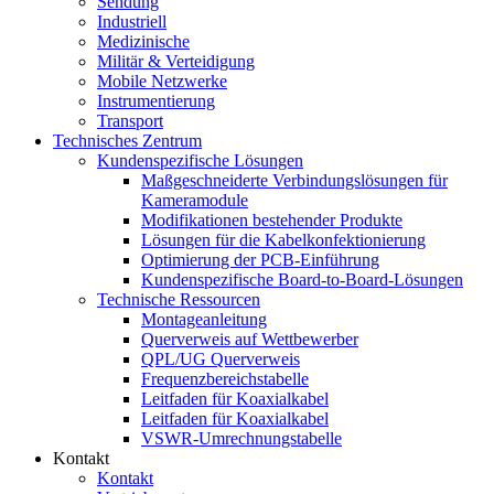
Sendung
Industriell
Medizinische
Militär & Verteidigung
Mobile Netzwerke
Instrumentierung
Transport
Technisches Zentrum
Kundenspezifische Lösungen
Maßgeschneiderte Verbindungslösungen für
Kameramodule
Modifikationen bestehender Produkte
Lösungen für die Kabelkonfektionierung
Optimierung der PCB-Einführung
Kundenspezifische Board-to-Board-Lösungen
Technische Ressourcen
Montageanleitung
Querverweis auf Wettbewerber
QPL/UG Querverweis
Frequenzbereichstabelle
Leitfaden für Koaxialkabel
Leitfaden für Koaxialkabel
VSWR-Umrechnungstabelle
Kontakt
Kontakt