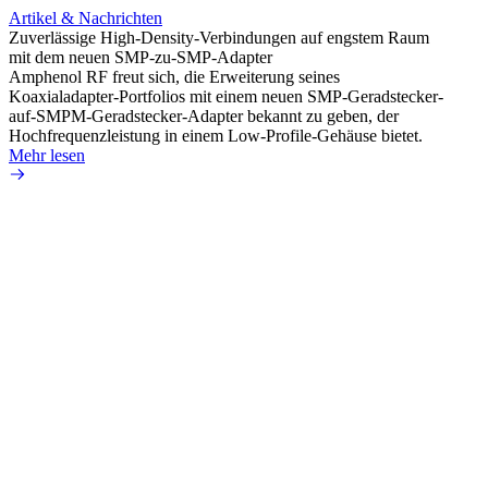
Artikel & Nachrichten
Artik
Zuverlässige High-Density-Verbindungen auf engstem Raum
Anti-
mit dem neuen SMP-zu-SMP-Adapter
Instal
Amphenol RF freut sich, die Erweiterung seines
Amphen
Koaxialadapter-Portfolios mit einem neuen SMP-Geradstecker-
SMA-P
auf-SMPM-Geradstecker-Adapter bekannt zu geben, der
Lötste
Hochfrequenzleistung in einem Low-Profile-Gehäuse bietet.
Mehr 
Mehr lesen