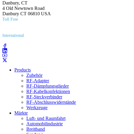
Danbury, CT
4 Old Newtown Road
Danbury CT 06810 USA
Toll Free
(800) 627​-7100
International
(203) 743​-9272
Products
Zubehör
RF-Adapter
RF-Dämpfungsglieder
RF-Kabelkonfektionen
RF-Steckverbinder
RF-Abschlusswiderstände
Werkzeuge
Märkte
Luft- und Raumfahrt
Automobilindustrie
Breitband