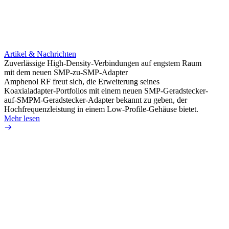
Artikel & Nachrichten
Artik
Zuverlässige High-Density-Verbindungen auf engstem Raum
Anti-
mit dem neuen SMP-zu-SMP-Adapter
Instal
Amphenol RF freut sich, die Erweiterung seines
Amphen
Koaxialadapter-Portfolios mit einem neuen SMP-Geradstecker-
SMA-P
auf-SMPM-Geradstecker-Adapter bekannt zu geben, der
Lötste
Hochfrequenzleistung in einem Low-Profile-Gehäuse bietet.
Mehr 
Mehr lesen