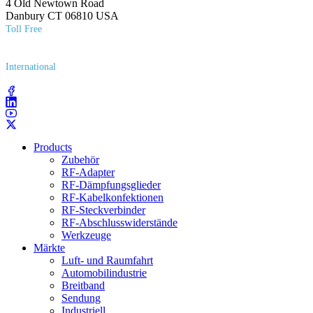
4 Old Newtown Road
Danbury CT 06810 USA
Toll Free
(800) 627​-7100
International
(203) 743​-9272
Products
Zubehör
RF-Adapter
RF-Dämpfungsglieder
RF-Kabelkonfektionen
RF-Steckverbinder
RF-Abschlusswiderstände
Werkzeuge
Märkte
Luft- und Raumfahrt
Automobilindustrie
Breitband
Sendung
Industriell