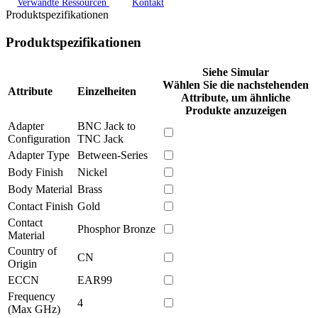
Verwandte Ressourcen
Kontakt
Produktspezifikationen
Produktspezifikationen
Siehe Simular
Wählen Sie die nachstehenden
Attribute
Einzelheiten
Attribute, um ähnliche
Produkte anzuzeigen
Adapter
BNC Jack to
Configuration
TNC Jack
Adapter Type
Between-Series
Body Finish
Nickel
Body Material
Brass
Contact Finish
Gold
Contact
Phosphor Bronze
Material
Country of
CN
Origin
ECCN
EAR99
Frequency
4
(Max GHz)