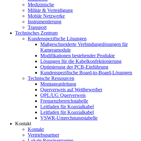
Medizinische
Militär & Verteidigung
Mobile Netzwerke
Instrumentierung
Transport
Technisches Zentrum
Kundenspezifische Lösungen
Maßgeschneiderte Verbindungslösungen für
Kameramodule
Modifikationen bestehender Produkte
Lösungen für die Kabelkonfektionierung
Optimierung der PCB-Einführung
Kundenspezifische Board-to-Board-Lösungen
Technische Ressourcen
Montageanleitung
Querverweis auf Wettbewerber
QPL/UG Querverweis
Frequenzbereichstabelle
Leitfaden für Koaxialkabel
Leitfaden für Koaxialkabel
VSWR-Umrechnungstabelle
Kontakt
Kontakt
Vertriebspartner
Lokale Repräsentanten