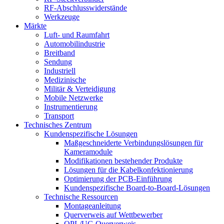
RF-Abschlusswiderstände
Werkzeuge
Märkte
Luft- und Raumfahrt
Automobilindustrie
Breitband
Sendung
Industriell
Medizinische
Militär & Verteidigung
Mobile Netzwerke
Instrumentierung
Transport
Technisches Zentrum
Kundenspezifische Lösungen
Maßgeschneiderte Verbindungslösungen für
Kameramodule
Modifikationen bestehender Produkte
Lösungen für die Kabelkonfektionierung
Optimierung der PCB-Einführung
Kundenspezifische Board-to-Board-Lösungen
Technische Ressourcen
Montageanleitung
Querverweis auf Wettbewerber
QPL/UG Querverweis