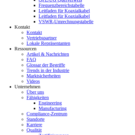
Frequenzbereichstabelle
Leitfaden für Koaxialkabel
Leitfaden für Koaxialkabel
VSWR-Umrechnungstabelle
Kontakt
Kontakt
Vertriebspartner
Lokale Repräsentanten
Ressourcen
Artikel & Nachrichten
FAQ
Glossar der Begriffe
Trends in der Industrie
Marktsicherheiten
Videos
Unternehmen
Über uns
Fähigkeiten
Engineering
Manufacturing
Compliance-Zentrum
Standorte
Karriere
Qualität