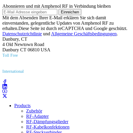
Abonnieren und mit Amphenol RF in Verbindung bleiben
Einreichen
Mit dem Absenden Ihrer E-Mail erklären Sie sich damit
einverstanden, gelegentliche Updates von Amphenol RF zu
erhalten.Diese Seite ist durch reCAPTCHA und Google geschützt.
Datenschutzrichtlinie
und
Allgemeine Geschäftsbedingungen
.
Danbury, CT
4 Old Newtown Road
Danbury CT 06810 USA
Toll Free
(800) 627​-7100
International
(203) 743​-9272
Products
Zubehör
RF-Adapter
RF-Dämpfungsglieder
RF-Kabelkonfektionen
RF-Steckverbinder