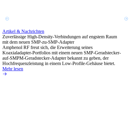
Adapte
geben.
Konnek
Design
Mehr 
Artikel & Nachrichten
Zuverlässige High-Density-Verbindungen auf engstem Raum
mit dem neuen SMP-zu-SMP-Adapter
Amphenol RF freut sich, die Erweiterung seines
Koaxialadapter-Portfolios mit einem neuen SMP-Geradstecker-
auf-SMPM-Geradstecker-Adapter bekannt zu geben, der
Hochfrequenzleistung in einem Low-Profile-Gehäuse bietet.
Mehr lesen