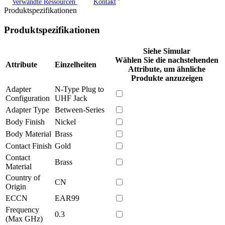
Verwandte Ressourcen
Kontakt
Produktspezifikationen
Produktspezifikationen
Siehe Simular
Wählen Sie die nachstehenden
Attribute
Einzelheiten
Attribute, um ähnliche
Produkte anzuzeigen
Adapter
N-Type Plug to
Configuration
UHF Jack
Adapter Type
Between-Series
Body Finish
Nickel
Body Material
Brass
Contact Finish
Gold
Contact
Brass
Material
Country of
CN
Origin
ECCN
EAR99
Frequency
0.3
(Max GHz)