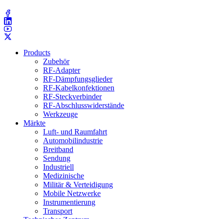
(203) 743​-9272
Products
Zubehör
RF-Adapter
RF-Dämpfungsglieder
RF-Kabelkonfektionen
RF-Steckverbinder
RF-Abschlusswiderstände
Werkzeuge
Märkte
Luft- und Raumfahrt
Automobilindustrie
Breitband
Sendung
Industriell
Medizinische
Militär & Verteidigung
Mobile Netzwerke
Instrumentierung
Transport