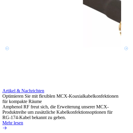
Artik
12G i
Syste
Amphen
in se
Portf
Mehr 
Artikel & Nachrichten
Optimieren Sie mit flexiblen MCX-Koaxialkabelkonfektionen
für kompakte Räume
Amphenol RF freut sich, die Erweiterung unserer MCX-
Produktreihe um zusätzliche Kabelkonfektionsoptionen für
RG-174-Kabel bekannt zu geben.
Mehr lesen