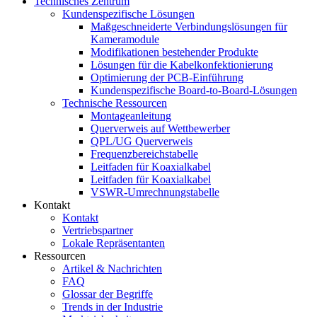
Technisches Zentrum
Kundenspezifische Lösungen
Maßgeschneiderte Verbindungslösungen für
Kameramodule
Modifikationen bestehender Produkte
Lösungen für die Kabelkonfektionierung
Optimierung der PCB-Einführung
Kundenspezifische Board-to-Board-Lösungen
Technische Ressourcen
Montageanleitung
Querverweis auf Wettbewerber
QPL/UG Querverweis
Frequenzbereichstabelle
Leitfaden für Koaxialkabel
Leitfaden für Koaxialkabel
VSWR-Umrechnungstabelle
Kontakt
Kontakt
Vertriebspartner
Lokale Repräsentanten
Ressourcen
Artikel & Nachrichten
FAQ
Glossar der Begriffe
Trends in der Industrie