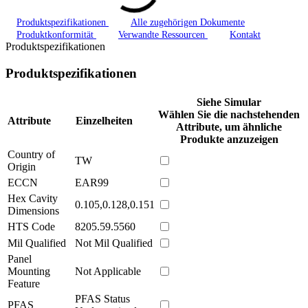
Produktspezifikationen
Alle zugehörigen Dokumente
Produktkonformität
Verwandte Ressourcen
Kontakt
Produktspezifikationen
Produktspezifikationen
Siehe Simular
Wählen Sie die nachstehenden
Attribute
Einzelheiten
Attribute, um ähnliche
Produkte anzuzeigen
Country of
TW
Origin
ECCN
EAR99
Hex Cavity
0.105,0.128,0.151
Dimensions
HTS Code
8205.59.5560
Mil Qualified
Not Mil Qualified
Panel
Mounting
Not Applicable
Feature
PFAS Status
PFAS