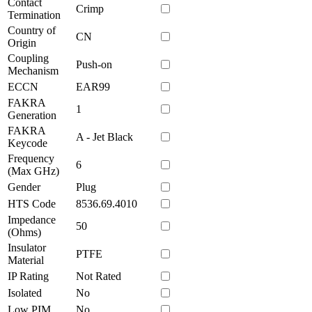
Contact
Crimp
Termination
Country of
CN
Origin
Coupling
Push-on
Mechanism
ECCN
EAR99
FAKRA
1
Generation
FAKRA
A - Jet Black
Keycode
Frequency
6
(Max GHz)
Gender
Plug
HTS Code
8536.69.4010
Impedance
50
(Ohms)
Insulator
PTFE
Material
IP Rating
Not Rated
Isolated
No
Low PIM
No