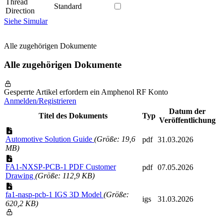
Thread
Standard
Direction
Siehe Simular
Alle zugehörigen Dokumente
Alle zugehörigen Dokumente
Gesperrte Artikel erfordern ein Amphenol RF Konto
Anmelden/Registrieren
Datum der
Titel des Dokuments
Typ
Veröffentlichung
Automotive Solution Guide
(Größe: 19,6
pdf
31.03.2026
MB)
FA1-NXSP-PCB-1 PDF Customer
pdf
07.05.2026
Drawing
(Größe: 112,9 KB)
fa1-nasp-pcb-1 IGS 3D Model
(Größe:
igs
31.03.2026
620,2 KB)