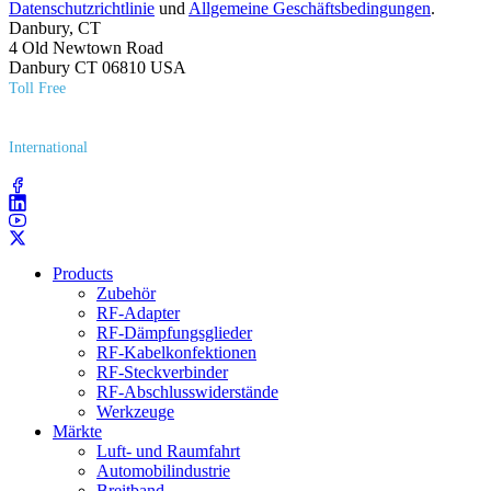
Datenschutzrichtlinie
und
Allgemeine Geschäftsbedingungen
.
Danbury, CT
4 Old Newtown Road
Danbury CT 06810 USA
Toll Free
(800) 627​-7100
International
(203) 743​-9272
Products
Zubehör
RF-Adapter
RF-Dämpfungsglieder
RF-Kabelkonfektionen
RF-Steckverbinder
RF-Abschlusswiderstände
Werkzeuge
Märkte
Luft- und Raumfahrt
Automobilindustrie
Breitband