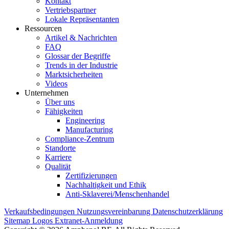
Kontakt
Vertriebspartner
Lokale Repräsentanten
Ressourcen
Artikel & Nachrichten
FAQ
Glossar der Begriffe
Trends in der Industrie
Marktsicherheiten
Videos
Unternehmen
Über uns
Fähigkeiten
Engineering
Manufacturing
Compliance-Zentrum
Standorte
Karriere
Qualität
Zertifizierungen
Nachhaltigkeit und Ethik
Anti-Sklaverei/Menschenhandel
Verkaufsbedingungen
Nutzungsvereinbarung
Datenschutzerklärung
Sitemap
Logos
Extranet-Anmeldung