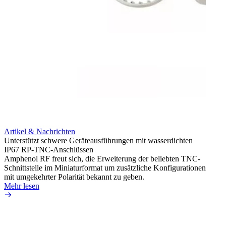
Artikel & Nachrichten
Artik
Unterstützt schwere Geräteausführungen mit wasserdichten
Erweit
IP67 RP-TNC-Anschlüssen
verlu
Amphenol RF freut sich, die Erweiterung der beliebten TNC-
Amphe
Schnittstelle im Miniaturformat um zusätzliche Konfigurationen
Produ
mit umgekehrter Polarität bekannt zu geben.
die fü
Mehr lesen
Mehr 