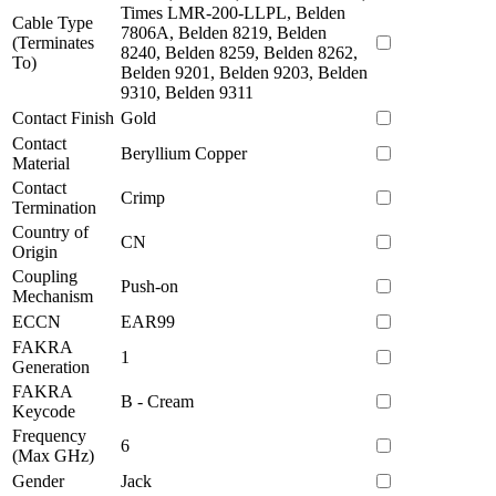
Times LMR-200-LLPL, Belden
Cable Type
7806A, Belden 8219, Belden
(Terminates
8240, Belden 8259, Belden 8262,
To)
Belden 9201, Belden 9203, Belden
9310, Belden 9311
Contact Finish
Gold
Contact
Beryllium Copper
Material
Contact
Crimp
Termination
Country of
CN
Origin
Coupling
Push-on
Mechanism
ECCN
EAR99
FAKRA
1
Generation
FAKRA
B - Cream
Keycode
Frequency
6
(Max GHz)
Gender
Jack