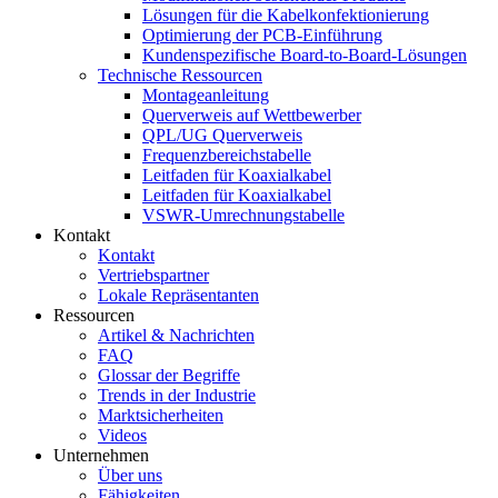
Lösungen für die Kabelkonfektionierung
Optimierung der PCB-Einführung
Kundenspezifische Board-to-Board-Lösungen
Technische Ressourcen
Montageanleitung
Querverweis auf Wettbewerber
QPL/UG Querverweis
Frequenzbereichstabelle
Leitfaden für Koaxialkabel
Leitfaden für Koaxialkabel
VSWR-Umrechnungstabelle
Kontakt
Kontakt
Vertriebspartner
Lokale Repräsentanten
Ressourcen
Artikel & Nachrichten
FAQ
Glossar der Begriffe
Trends in der Industrie
Marktsicherheiten
Videos
Unternehmen
Über uns
Fähigkeiten