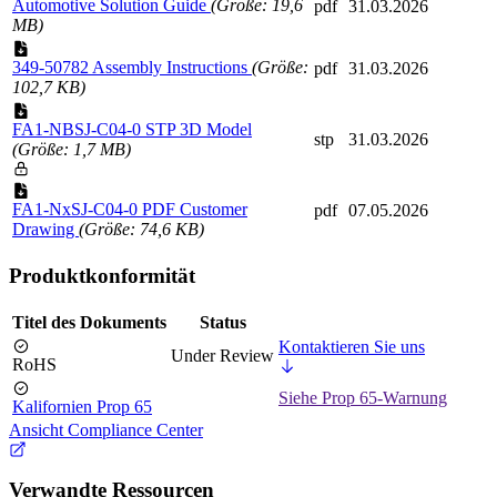
Automotive Solution Guide
(Größe: 19,6
pdf
31.03.2026
MB)
349-50782 Assembly Instructions
(Größe:
pdf
31.03.2026
102,7 KB)
FA1-NBSJ-C04-0 STP 3D Model
stp
31.03.2026
(Größe: 1,7 MB)
FA1-NxSJ-C04-0 PDF Customer
pdf
07.05.2026
Drawing
(Größe: 74,6 KB)
Produktkonformität
Titel des Dokuments
Status
Kontaktieren Sie uns
Under Review
RoHS
Siehe Prop 65-Warnung
Kalifornien Prop 65
Ansicht Compliance Center
Verwandte Ressourcen