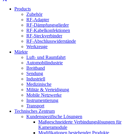
Products
Zubehör
RF-Adapter
RF-Dämpfungsglieder
RF-Kabelkonfektionen
RF-Steckverbinder
RF-Abschlusswiderstände
Werkzeuge
Märkte
Luft- und Raumfahrt
Automobilindustrie
Breitband
Sendung
Industriell
Medizinische
Militär & Verteidigung
Mobile Netzwerke
Instrumentierung
Transport
Technisches Zentrum
Kundenspezifische Lösungen
Maßgeschneiderte Verbindungslösungen für
Kameramodule
Modifikationen bestehender Produkte