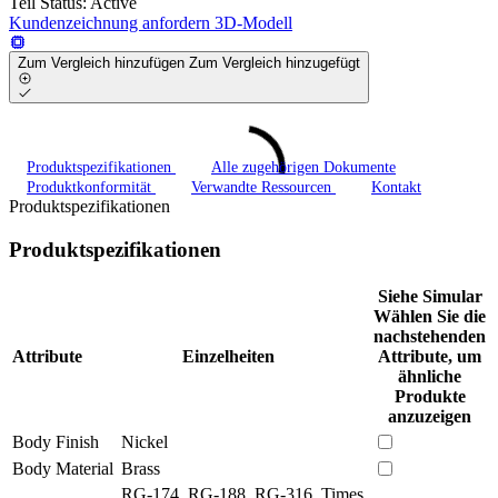
Teil Status:
Active
Kundenzeichnung anfordern
3D-Modell
Zum Vergleich hinzufügen
Zum Vergleich hinzugefügt
Produktspezifikationen
Alle zugehörigen Dokumente
Produktkonformität
Verwandte Ressourcen
Kontakt
Produktspezifikationen
Produktspezifikationen
Siehe Simular
Wählen Sie die
nachstehenden
Attribute
Einzelheiten
Attribute, um
ähnliche
Produkte
anzuzeigen
Body Finish
Nickel
Body Material
Brass
RG-174, RG-188, RG-316, Times