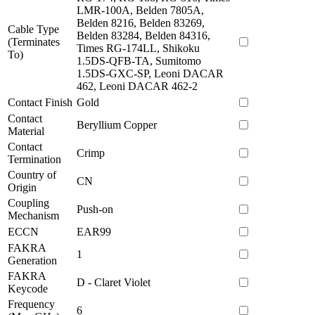
LMR-100A, Belden 7805A,
Belden 8216, Belden 83269,
Cable Type
Belden 83284, Belden 84316,
(Terminates
Times RG-174LL, Shikoku
To)
1.5DS-QFB-TA, Sumitomo
1.5DS-GXC-SP, Leoni DACAR
462, Leoni DACAR 462-2
Contact Finish
Gold
Contact
Beryllium Copper
Material
Contact
Crimp
Termination
Country of
CN
Origin
Coupling
Push-on
Mechanism
ECCN
EAR99
FAKRA
1
Generation
FAKRA
D - Claret Violet
Keycode
Frequency
6