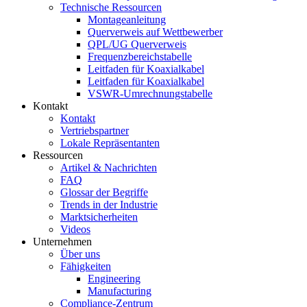
Technische Ressourcen
Montageanleitung
Querverweis auf Wettbewerber
QPL/UG Querverweis
Frequenzbereichstabelle
Leitfaden für Koaxialkabel
Leitfaden für Koaxialkabel
VSWR-Umrechnungstabelle
Kontakt
Kontakt
Vertriebspartner
Lokale Repräsentanten
Ressourcen
Artikel & Nachrichten
FAQ
Glossar der Begriffe
Trends in der Industrie
Marktsicherheiten
Videos
Unternehmen
Über uns
Fähigkeiten
Engineering
Manufacturing
Compliance-Zentrum