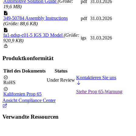
Automotive Solution Guide
(Größe:
pdf
31.03.2026
19,6 MB)
349-50784 Assembly Instructions
pdf
31.03.2026
(Größe: 88,6 KB)
fa1-ndsp-c01-5 IGS 3D Model
(Größe:
igs
31.03.2026
920,9 KB)
Produktkonformität
Titel des Dokuments
Status
Kontaktieren Sie uns
Under Review
RoHS
Siehe Prop 65-Warnung
Kalifornien Prop 65
Ansicht Compliance Center
Verwandte Ressourcen