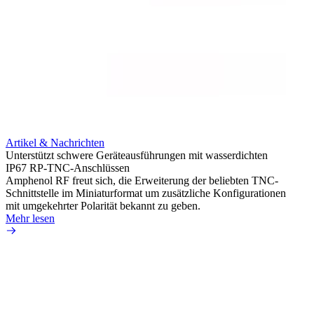
Artikel & Nachrichten
Artik
Unterstützt schwere Geräteausführungen mit wasserdichten
Erweit
IP67 RP-TNC-Anschlüssen
verlu
Amphenol RF freut sich, die Erweiterung der beliebten TNC-
Amphe
Schnittstelle im Miniaturformat um zusätzliche Konfigurationen
Produ
mit umgekehrter Polarität bekannt zu geben.
die fü
Mehr lesen
Mehr 