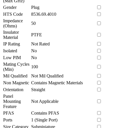
(Max GHz)
Gender
Plug
HTS Code
8536.69.4010
Impedance
50
(Ohms)
Insulator
PTFE
Material
IP Rating
Not Rated
Isolated
No
Low PIM
No
Mating Cycles
100
(Min)
Mil Qualified
Not Mil Qualified
Non Magnetic
Contains Magnetic Materials
Orientation
Straight
Panel
Mounting
Not Applicable
Feature
PFAS
Contains PFAS
Ports
1 (Single Port)
Size Category
Subminiature