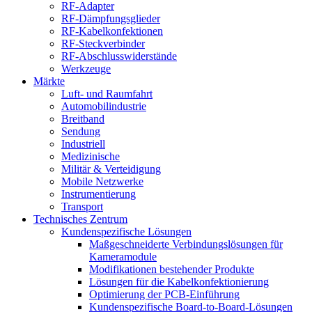
RF-Adapter
RF-Dämpfungsglieder
RF-Kabelkonfektionen
RF-Steckverbinder
RF-Abschlusswiderstände
Werkzeuge
Märkte
Luft- und Raumfahrt
Automobilindustrie
Breitband
Sendung
Industriell
Medizinische
Militär & Verteidigung
Mobile Netzwerke
Instrumentierung
Transport
Technisches Zentrum
Kundenspezifische Lösungen
Maßgeschneiderte Verbindungslösungen für
Kameramodule
Modifikationen bestehender Produkte
Lösungen für die Kabelkonfektionierung
Optimierung der PCB-Einführung
Kundenspezifische Board-to-Board-Lösungen