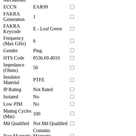
ECCN
EAR99
FAKRA
1
Generation
FAKRA
E - Leaf Green
Keycode
Frequency
6
(Max GHz)
Gender
Plug
HTS Code
8536.69.4010
Impedance
50
(Ohms)
Insulator
PTFE
Material
IP Rating
Not Rated
Isolated
No
Low PIM
No
Mating Cycles
100
(Min)
Mil Qualified
Not Mil Qualified
Contains
Non Magnetic
Magnetic