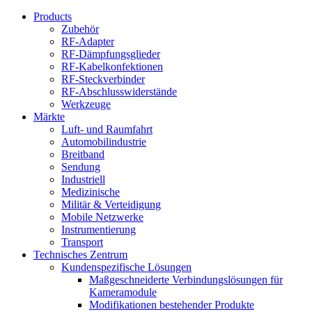
Products
Zubehör
RF-Adapter
RF-Dämpfungsglieder
RF-Kabelkonfektionen
RF-Steckverbinder
RF-Abschlusswiderstände
Werkzeuge
Märkte
Luft- und Raumfahrt
Automobilindustrie
Breitband
Sendung
Industriell
Medizinische
Militär & Verteidigung
Mobile Netzwerke
Instrumentierung
Transport
Technisches Zentrum
Kundenspezifische Lösungen
Maßgeschneiderte Verbindungslösungen für
Kameramodule
Modifikationen bestehender Produkte