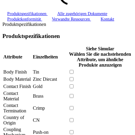
Produktspezifikationen
Alle zugehörigen Dokumente
Produktkonformität
Verwandte Ressourcen
Kontakt
Produktspezifikationen
Produktspezifikationen
Siehe Simular
Wählen Sie die nachstehenden
Attribute
Einzelheiten
Attribute, um ähnliche
Produkte anzuzeigen
Body Finish
Tin
Body Material
Zinc Diecast
Contact Finish
Gold
Contact
Brass
Material
Contact
Crimp
Termination
Country of
CN
Origin
Coupling
Push-on
Mechanism