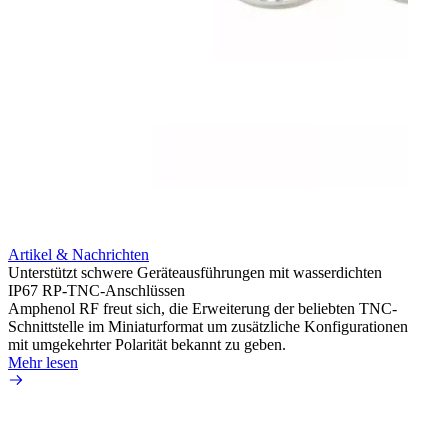
Artikel & Nachrichten
Artik
Unterstützt schwere Geräteausführungen mit wasserdichten
Erweit
IP67 RP-TNC-Anschlüssen
verlu
Amphenol RF freut sich, die Erweiterung der beliebten TNC-
Amphe
Schnittstelle im Miniaturformat um zusätzliche Konfigurationen
Produ
mit umgekehrter Polarität bekannt zu geben.
die fü
Mehr lesen
Mehr 