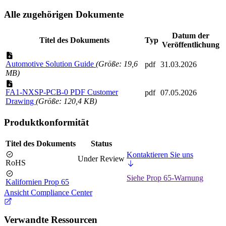
Alle zugehörigen Dokumente
Datum der
Titel des Dokuments
Typ
Veröffentlichung
Automotive Solution Guide
(Größe: 19,6
pdf
31.03.2026
MB)
FA1-NXSP-PCB-0 PDF Customer
pdf
07.05.2026
Drawing
(Größe: 120,4 KB)
Produktkonformität
Titel des Dokuments
Status
Kontaktieren Sie uns
Under Review
RoHS
Siehe Prop 65-Warnung
Kalifornien Prop 65
Ansicht Compliance Center
Verwandte Ressourcen