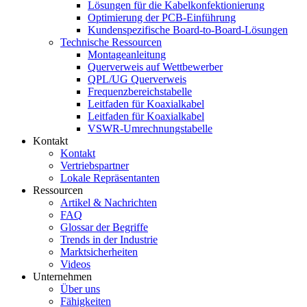
Lösungen für die Kabelkonfektionierung
Optimierung der PCB-Einführung
Kundenspezifische Board-to-Board-Lösungen
Technische Ressourcen
Montageanleitung
Querverweis auf Wettbewerber
QPL/UG Querverweis
Frequenzbereichstabelle
Leitfaden für Koaxialkabel
Leitfaden für Koaxialkabel
VSWR-Umrechnungstabelle
Kontakt
Kontakt
Vertriebspartner
Lokale Repräsentanten
Ressourcen
Artikel & Nachrichten
FAQ
Glossar der Begriffe
Trends in der Industrie
Marktsicherheiten
Videos
Unternehmen
Über uns
Fähigkeiten