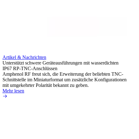
Artikel & Nachrichten
Artik
Unterstützt schwere Geräteausführungen mit wasserdichten
Erweit
IP67 RP-TNC-Anschlüssen
verlu
Amphenol RF freut sich, die Erweiterung der beliebten TNC-
Amphe
Schnittstelle im Miniaturformat um zusätzliche Konfigurationen
Produ
mit umgekehrter Polarität bekannt zu geben.
die fü
Mehr lesen
Mehr 