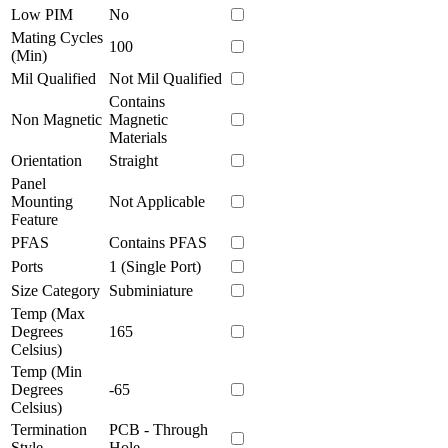
Low PIM
No
Mating Cycles
100
(Min)
Mil Qualified
Not Mil Qualified
Contains
Non Magnetic
Magnetic
Materials
Orientation
Straight
Panel
Mounting
Not Applicable
Feature
PFAS
Contains PFAS
Ports
1 (Single Port)
Size Category
Subminiature
Temp (Max
Degrees
165
Celsius)
Temp (Min
Degrees
-65
Celsius)
Termination
PCB - Through
Style
Hole