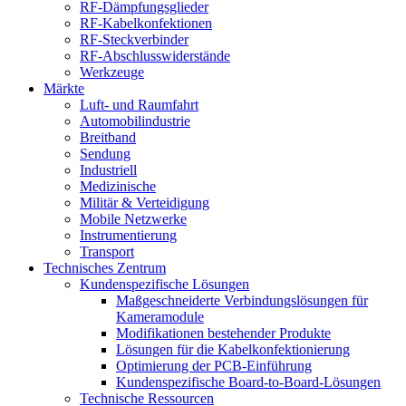
RF-Dämpfungsglieder
RF-Kabelkonfektionen
RF-Steckverbinder
RF-Abschlusswiderstände
Werkzeuge
Märkte
Luft- und Raumfahrt
Automobilindustrie
Breitband
Sendung
Industriell
Medizinische
Militär & Verteidigung
Mobile Netzwerke
Instrumentierung
Transport
Technisches Zentrum
Kundenspezifische Lösungen
Maßgeschneiderte Verbindungslösungen für
Kameramodule
Modifikationen bestehender Produkte
Lösungen für die Kabelkonfektionierung
Optimierung der PCB-Einführung
Kundenspezifische Board-to-Board-Lösungen
Technische Ressourcen