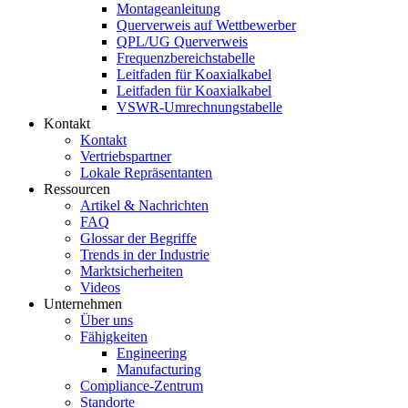
Montageanleitung
Querverweis auf Wettbewerber
QPL/UG Querverweis
Frequenzbereichstabelle
Leitfaden für Koaxialkabel
Leitfaden für Koaxialkabel
VSWR-Umrechnungstabelle
Kontakt
Kontakt
Vertriebspartner
Lokale Repräsentanten
Ressourcen
Artikel & Nachrichten
FAQ
Glossar der Begriffe
Trends in der Industrie
Marktsicherheiten
Videos
Unternehmen
Über uns
Fähigkeiten
Engineering
Manufacturing
Compliance-Zentrum
Standorte