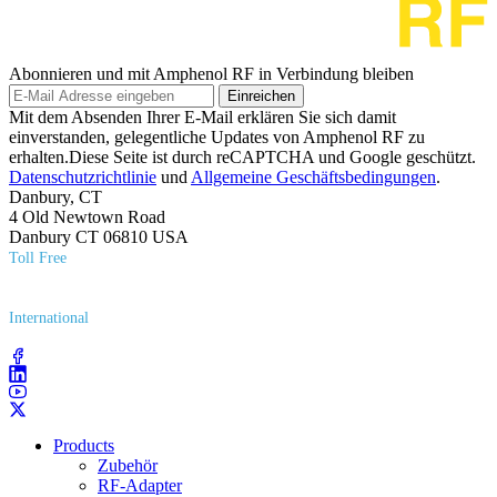
Abonnieren und mit Amphenol RF in Verbindung bleiben
Einreichen
Mit dem Absenden Ihrer E-Mail erklären Sie sich damit
einverstanden, gelegentliche Updates von Amphenol RF zu
erhalten.Diese Seite ist durch reCAPTCHA und Google geschützt.
Datenschutzrichtlinie
und
Allgemeine Geschäftsbedingungen
.
Danbury, CT
4 Old Newtown Road
Danbury CT 06810 USA
Toll Free
(800) 627​-7100
International
(203) 743​-9272
Products
Zubehör
RF-Adapter