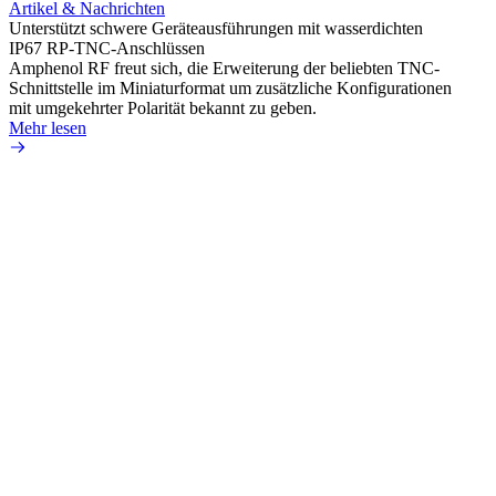
Artikel & Nachrichten
Artik
Unterstützt schwere Geräteausführungen mit wasserdichten
Erweit
IP67 RP-TNC-Anschlüssen
verlu
Amphenol RF freut sich, die Erweiterung der beliebten TNC-
Amphe
Schnittstelle im Miniaturformat um zusätzliche Konfigurationen
Produ
mit umgekehrter Polarität bekannt zu geben.
die fü
Mehr lesen
Mehr 