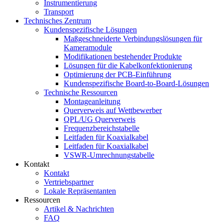
Instrumentierung
Transport
Technisches Zentrum
Kundenspezifische Lösungen
Maßgeschneiderte Verbindungslösungen für
Kameramodule
Modifikationen bestehender Produkte
Lösungen für die Kabelkonfektionierung
Optimierung der PCB-Einführung
Kundenspezifische Board-to-Board-Lösungen
Technische Ressourcen
Montageanleitung
Querverweis auf Wettbewerber
QPL/UG Querverweis
Frequenzbereichstabelle
Leitfaden für Koaxialkabel
Leitfaden für Koaxialkabel
VSWR-Umrechnungstabelle
Kontakt
Kontakt
Vertriebspartner
Lokale Repräsentanten
Ressourcen
Artikel & Nachrichten
FAQ