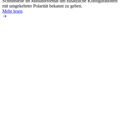
Schnittstelle im Miniaturformat um zusätzliche Konfigurationen
Produ
mit umgekehrter Polarität bekannt zu geben.
die fü
Mehr lesen
Mehr 