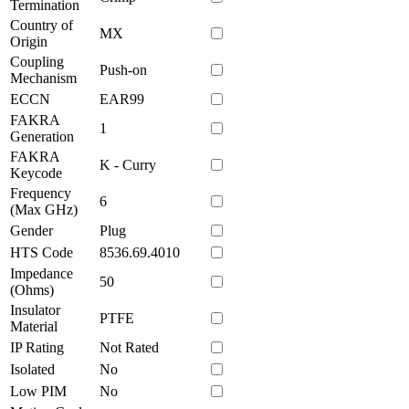
Termination
Country of
MX
Origin
Coupling
Push-on
Mechanism
ECCN
EAR99
FAKRA
1
Generation
FAKRA
K - Curry
Keycode
Frequency
6
(Max GHz)
Gender
Plug
HTS Code
8536.69.4010
Impedance
50
(Ohms)
Insulator
PTFE
Material
IP Rating
Not Rated
Isolated
No
Low PIM
No