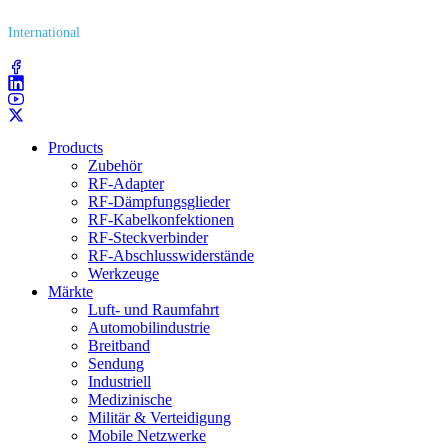
International
(203) 743​-9272
Products
Zubehör
RF-Adapter
RF-Dämpfungsglieder
RF-Kabelkonfektionen
RF-Steckverbinder
RF-Abschlusswiderstände
Werkzeuge
Märkte
Luft- und Raumfahrt
Automobilindustrie
Breitband
Sendung
Industriell
Medizinische
Militär & Verteidigung
Mobile Netzwerke