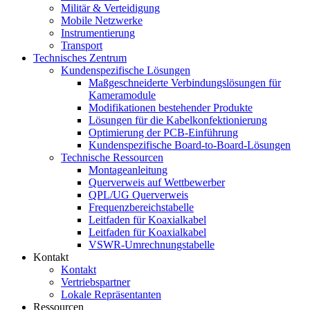
Militär & Verteidigung
Mobile Netzwerke
Instrumentierung
Transport
Technisches Zentrum
Kundenspezifische Lösungen
Maßgeschneiderte Verbindungslösungen für
Kameramodule
Modifikationen bestehender Produkte
Lösungen für die Kabelkonfektionierung
Optimierung der PCB-Einführung
Kundenspezifische Board-to-Board-Lösungen
Technische Ressourcen
Montageanleitung
Querverweis auf Wettbewerber
QPL/UG Querverweis
Frequenzbereichstabelle
Leitfaden für Koaxialkabel
Leitfaden für Koaxialkabel
VSWR-Umrechnungstabelle
Kontakt
Kontakt
Vertriebspartner
Lokale Repräsentanten
Ressourcen