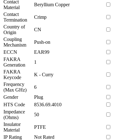
Contact
Beryllium Copper
Material
Contact
Crimp
Termination
Country of
CN
Origin
Coupling
Push-on
Mechanism
ECCN
EAR99
FAKRA
1
Generation
FAKRA
K - Curry
Keycode
Frequency
6
(Max GHz)
Gender
Plug
HTS Code
8536.69.4010
Impedance
50
(Ohms)
Insulator
PTFE
Material
IP Rating
Not Rated