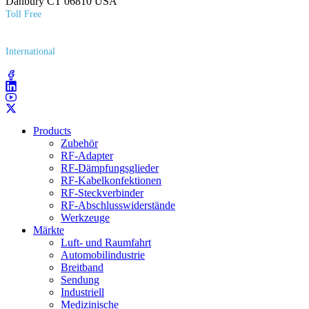
Danbury CT 06810 USA
Toll Free
(800) 627​-7100
International
(203) 743​-9272
Products
Zubehör
RF-Adapter
RF-Dämpfungsglieder
RF-Kabelkonfektionen
RF-Steckverbinder
RF-Abschlusswiderstände
Werkzeuge
Märkte
Luft- und Raumfahrt
Automobilindustrie
Breitband
Sendung
Industriell
Medizinische