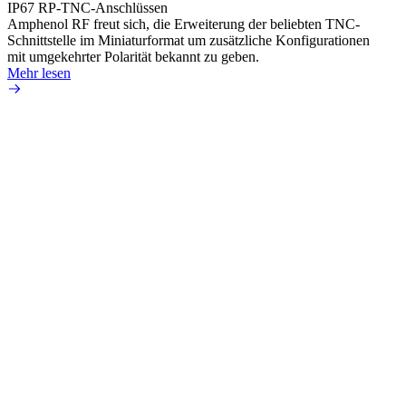
IP67 RP-TNC-Anschlüssen
verlu
Amphenol RF freut sich, die Erweiterung der beliebten TNC-
Amphe
Schnittstelle im Miniaturformat um zusätzliche Konfigurationen
Produ
mit umgekehrter Polarität bekannt zu geben.
die fü
Mehr lesen
Mehr 