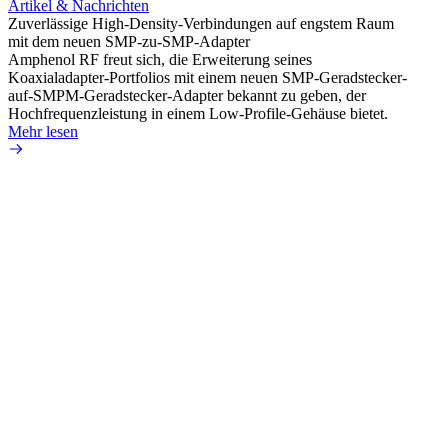
Artikel & Nachrichten
Artik
Zuverlässige High-Density-Verbindungen auf engstem Raum
Anti-
mit dem neuen SMP-zu-SMP-Adapter
Instal
Amphenol RF freut sich, die Erweiterung seines
Amphen
Koaxialadapter-Portfolios mit einem neuen SMP-Geradstecker-
SMA-P
auf-SMPM-Geradstecker-Adapter bekannt zu geben, der
Lötste
Hochfrequenzleistung in einem Low-Profile-Gehäuse bietet.
Mehr 
Mehr lesen