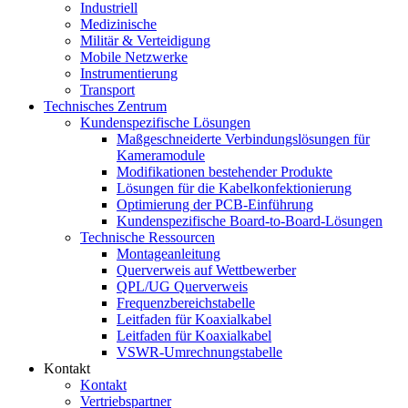
Industriell
Medizinische
Militär & Verteidigung
Mobile Netzwerke
Instrumentierung
Transport
Technisches Zentrum
Kundenspezifische Lösungen
Maßgeschneiderte Verbindungslösungen für
Kameramodule
Modifikationen bestehender Produkte
Lösungen für die Kabelkonfektionierung
Optimierung der PCB-Einführung
Kundenspezifische Board-to-Board-Lösungen
Technische Ressourcen
Montageanleitung
Querverweis auf Wettbewerber
QPL/UG Querverweis
Frequenzbereichstabelle
Leitfaden für Koaxialkabel
Leitfaden für Koaxialkabel
VSWR-Umrechnungstabelle
Kontakt
Kontakt
Vertriebspartner