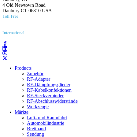
4 Old Newtown Road
Danbury CT 06810 USA
Toll Free
(800) 627​-7100
International
(203) 743​-9272
Products
Zubehör
RF-Adapter
RF-Dämpfungsglieder
RF-Kabelkonfektionen
RF-Steckverbinder
RF-Abschlusswiderstände
Werkzeuge
Märkte
Luft- und Raumfahrt
Automobilindustrie
Breitband
Sendung