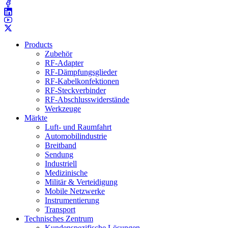
Products
Zubehör
RF-Adapter
RF-Dämpfungsglieder
RF-Kabelkonfektionen
RF-Steckverbinder
RF-Abschlusswiderstände
Werkzeuge
Märkte
Luft- und Raumfahrt
Automobilindustrie
Breitband
Sendung
Industriell
Medizinische
Militär & Verteidigung
Mobile Netzwerke
Instrumentierung
Transport
Technisches Zentrum
Kundenspezifische Lösungen