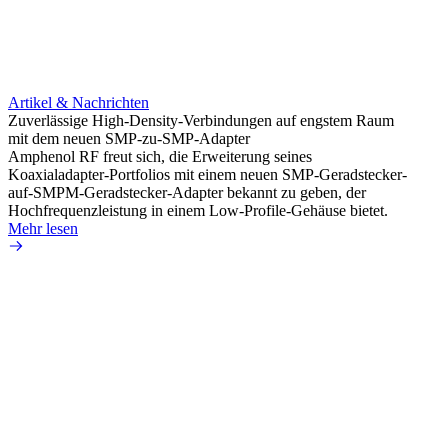
Artikel & Nachrichten
Artik
Zuverlässige High-Density-Verbindungen auf engstem Raum
Optim
mit dem neuen SMP-zu-SMP-Adapter
für k
Amphenol RF freut sich, die Erweiterung seines
Amphe
Koaxialadapter-Portfolios mit einem neuen SMP-Geradstecker-
Produk
auf-SMPM-Geradstecker-Adapter bekannt zu geben, der
RG-17
Hochfrequenzleistung in einem Low-Profile-Gehäuse bietet.
Mehr 
Mehr lesen