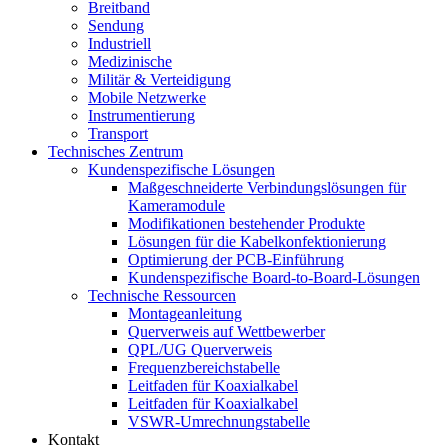
Breitband
Sendung
Industriell
Medizinische
Militär & Verteidigung
Mobile Netzwerke
Instrumentierung
Transport
Technisches Zentrum
Kundenspezifische Lösungen
Maßgeschneiderte Verbindungslösungen für
Kameramodule
Modifikationen bestehender Produkte
Lösungen für die Kabelkonfektionierung
Optimierung der PCB-Einführung
Kundenspezifische Board-to-Board-Lösungen
Technische Ressourcen
Montageanleitung
Querverweis auf Wettbewerber
QPL/UG Querverweis
Frequenzbereichstabelle
Leitfaden für Koaxialkabel
Leitfaden für Koaxialkabel
VSWR-Umrechnungstabelle
Kontakt