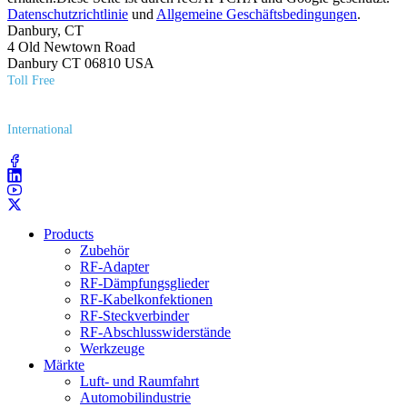
Datenschutzrichtlinie
und
Allgemeine Geschäftsbedingungen
.
Danbury, CT
4 Old Newtown Road
Danbury CT 06810 USA
Toll Free
(800) 627​-7100
International
(203) 743​-9272
Products
Zubehör
RF-Adapter
RF-Dämpfungsglieder
RF-Kabelkonfektionen
RF-Steckverbinder
RF-Abschlusswiderstände
Werkzeuge
Märkte
Luft- und Raumfahrt
Automobilindustrie