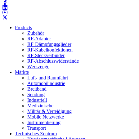
Products
Zubehör
RF-Adapter
RF-Dämpfungsglieder
RF-Kabelkonfektionen
RF-Steckverbinder
RF-Abschlusswiderstände
Werkzeuge
Märkte
Luft- und Raumfahrt
Automobilindustrie
Breitband
Sendung
Industriell
Medizinische
Militär & Verteidigung
Mobile Netzwerke
Instrumentierung
Transport
Technisches Zentrum