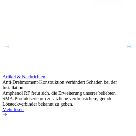
Artikel & Nachrichten
Artik
Anti-Drehmoment-Konstruktion verhindert Schäden bei der
Erweit
Installation
verlu
Amphenol RF freut sich, die Erweiterung unserer beliebten
Amphe
SMA-Produktserie um zusätzliche verdrehsichere, gerade
Produ
Lötsteckverbinder bekannt zu geben.
die fü
Mehr lesen
Mehr 