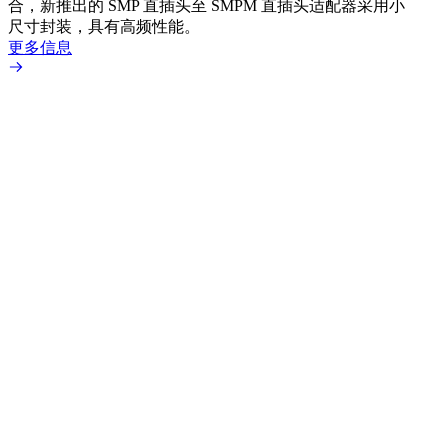
合，新推出的 SMP 直插头至 SMPM 直插头适配器采用小
更多
尺寸封装，具有高频性能。
更多信息