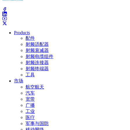
(203) 743-9272
Products
配件
射频适配器
射频衰减器
射频电缆组件
射频连接器
射频终端器
工具
市场
航空航天
汽车
宽带
广播
工业
医疗
军事与国防
移动网络