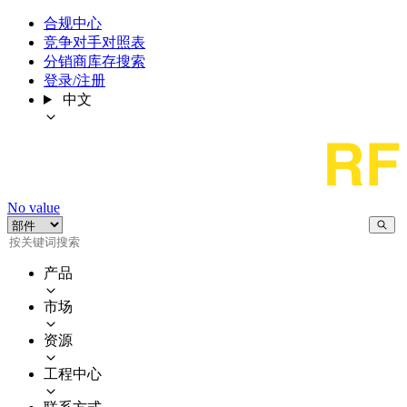
合规中心
竞争对手对照表
分销商库存搜索
登录/注册
中文
No value
产品
市场
资源
工程中心