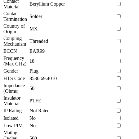
Contact
Beryllium Copper
Material
Contact
Solder
Termination
Country of
MX
Origin
Coupling
Threaded
Mechanism
ECCN
EAR99
Frequency
18
(Max GHz)
Gender
Plug
HTS Code
8536.69.4010
Impedance
50
(Ohms)
Insulator
PTFE
Material
IP Rating
Not Rated
Isolated
No
Low PIM
No
Mating
Cycles
500