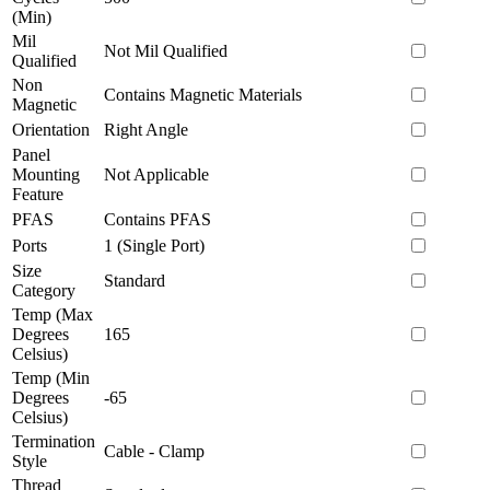
(Min)
Mil
Not Mil Qualified
Qualified
Non
Contains Magnetic Materials
Magnetic
Orientation
Right Angle
Panel
Mounting
Not Applicable
Feature
PFAS
Contains PFAS
Ports
1 (Single Port)
Size
Standard
Category
Temp (Max
Degrees
165
Celsius)
Temp (Min
Degrees
-65
Celsius)
Termination
Cable - Clamp
Style
Thread