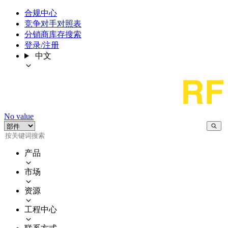
合规中心
竞争对手对照表
分销商库存搜索
登录/注册
中文
No value
产品
市场
资源
工程中心