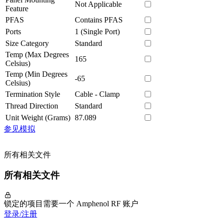
Not Applicable
Feature
PFAS
Contains PFAS
Ports
1 (Single Port)
Size Category
Standard
Temp (Max Degrees
165
Celsius)
Temp (Min Degrees
-65
Celsius)
Termination Style
Cable - Clamp
Thread Direction
Standard
Unit Weight (Grams)
87.089
参见模拟
所有相关文件
所有相关文件
锁定的项目需要一个 Amphenol RF 账户
登录/注册