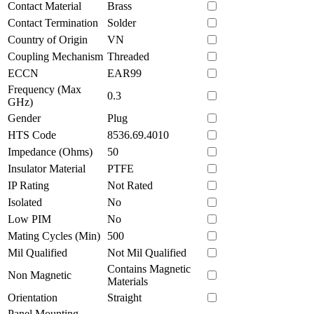
Contact Material
Brass
Contact Termination
Solder
Country of Origin
VN
Coupling Mechanism
Threaded
ECCN
EAR99
Frequency (Max
0.3
GHz)
Gender
Plug
HTS Code
8536.69.4010
Impedance (Ohms)
50
Insulator Material
PTFE
IP Rating
Not Rated
Isolated
No
Low PIM
No
Mating Cycles (Min)
500
Mil Qualified
Not Mil Qualified
Contains Magnetic
Non Magnetic
Materials
Orientation
Straight
Panel Mounting