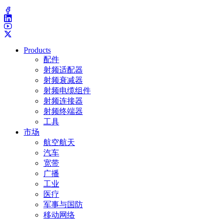
(203) 743-9272
Products
配件
射频适配器
射频衰减器
射频电缆组件
射频连接器
射频终端器
工具
市场
航空航天
汽车
宽带
广播
工业
医疗
军事与国防
移动网络