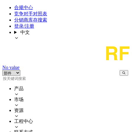
合规中心
竞争对手对照表
分销商库存搜索
登录/注册
中文
No value
产品
市场
资源
工程中心