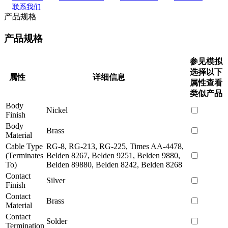
联系我们
产品规格
产品规格
参见模拟
选择以下
属性
详细信息
属性查看
类似产品
Body
Nickel
Finish
Body
Brass
Material
Cable Type
RG-8, RG-213, RG-225, Times AA-4478,
(Terminates
Belden 8267, Belden 9251, Belden 9880,
To)
Belden 89880, Belden 8242, Belden 8268
Contact
Silver
Finish
Contact
Brass
Material
Contact
Solder
Termination