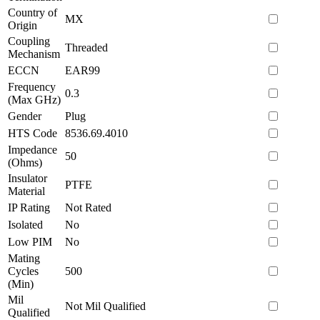
Country of
MX
Origin
Coupling
Threaded
Mechanism
ECCN
EAR99
Frequency
0.3
(Max GHz)
Gender
Plug
HTS Code
8536.69.4010
Impedance
50
(Ohms)
Insulator
PTFE
Material
IP Rating
Not Rated
Isolated
No
Low PIM
No
Mating
Cycles
500
(Min)
Mil
Not Mil Qualified
Qualified