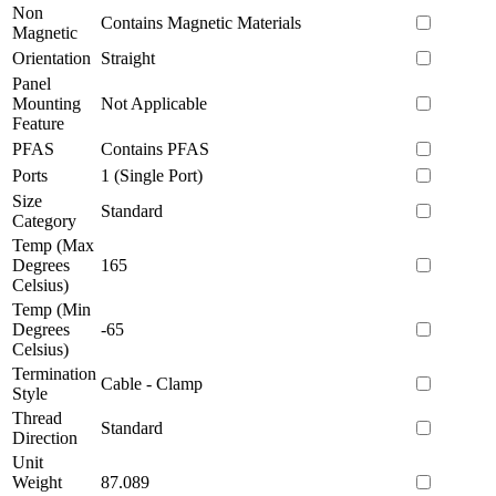
Non
Contains Magnetic Materials
Magnetic
Orientation
Straight
Panel
Mounting
Not Applicable
Feature
PFAS
Contains PFAS
Ports
1 (Single Port)
Size
Standard
Category
Temp (Max
Degrees
165
Celsius)
Temp (Min
Degrees
-65
Celsius)
Termination
Cable - Clamp
Style
Thread
Standard
Direction
Unit
Weight
87.089