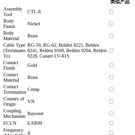
类似产品
Assembly
CTL-8
Tool
Body
Nickel
Finish
Body
Brass
Material
Cable Type
RG-59, RG-62, Belden 8221, Belden
(Terminates
8241, Belden 9169, Belden 9204, Belden
To)
9228, Canare LV-61S
Contact
Gold
Finish
Contact
Brass
Material
Contact
Crimp
Termination
Country of
VN
Origin
Coupling
Bayonet
Mechanism
ECCN
EAR99
Frequency
4