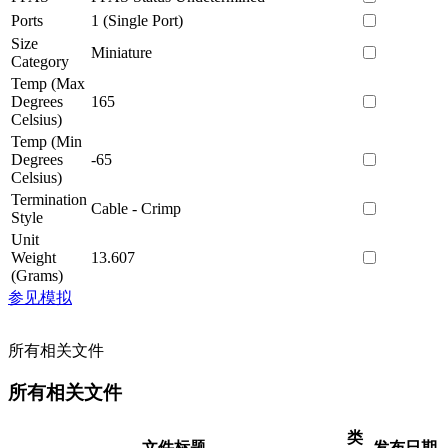
Ports
1 (Single Port)
Size
Miniature
Category
Temp (Max
Degrees
165
Celsius)
Temp (Min
Degrees
-65
Celsius)
Termination
Cable - Crimp
Style
Unit
Weight
13.607
(Grams)
参见模拟
所有相关文件
所有相关文件
类
文件标题
发布日期