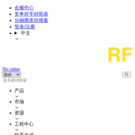
合规中心
竞争对手对照表
分销商库存搜索
登录/注册
中文
No value
产品
市场
资源
工程中心