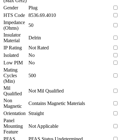
(Max GHz)
Gender
Plug
HTS Code
8536.69.4010
Impedance
50
(Ohms)
Insulator
Delrin
Material
IP Rating
Not Rated
Isolated
No
Low PIM
No
Mating
Cycles
500
(Min)
Mil
Not Mil Qualified
Qualified
Non
Contains Magnetic Materials
Magnetic
Orientation
Straight
Panel
Mounting
Not Applicable
Feature
PFAS
PFAS Status Undetermined