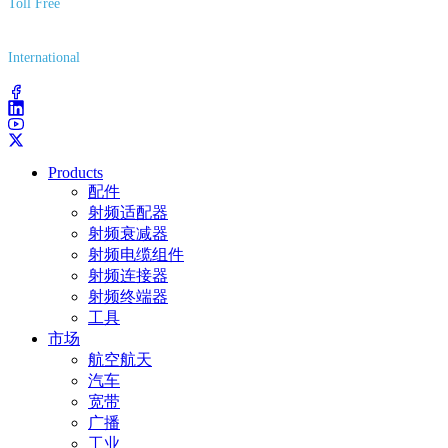
Toll Free
(800) 627-7100
International
(203) 743-9272
Products
配件
射频适配器
射频衰减器
射频电缆组件
射频连接器
射频终端器
工具
市场
航空航天
汽车
宽带
广播
工业