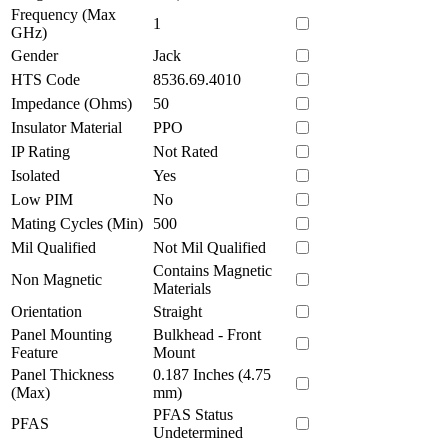
Frequency (Max
1
GHz)
Gender
Jack
HTS Code
8536.69.4010
Impedance (Ohms)
50
Insulator Material
PPO
IP Rating
Not Rated
Isolated
Yes
Low PIM
No
Mating Cycles (Min)
500
Mil Qualified
Not Mil Qualified
Contains Magnetic
Non Magnetic
Materials
Orientation
Straight
Panel Mounting
Bulkhead - Front
Feature
Mount
Panel Thickness
0.187 Inches (4.75
(Max)
mm)
PFAS Status
PFAS
Undetermined