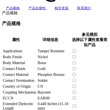
产品规格
产品合规性
相关资源
联系我们
产品规格
产品规格
参见模拟
属性
详细信息
选择以下属性查看类
似产品
Applications
Tamper Resistant
Body Finish
Nickel
Body Material
Brass
Contact Finish
Gold
Contact Material
Phosphor Bronze
Contact Termination
Solder
Country of Origin
CN
Coupling Mechanism
Bayonet
ECCN
EAR99
Extended Dielectric
0.440 Inches (11.18
Length
mm)