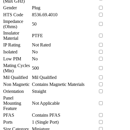
(Max GHz)
Gender
Plug
HTS Code
8536.69.4010
Impedance
50
(Ohms)
Insulator
PTFE
Material
IP Rating
Not Rated
Isolated
No
Low PIM
No
Mating Cycles
500
(Min)
Mil Qualified
Mil Qualified
Non Magnetic
Contains Magnetic Materials
Orientation
Straight
Panel
Mounting
Not Applicable
Feature
PFAS
Contains PFAS
Ports
1 (Single Port)
Size Category
Miniature