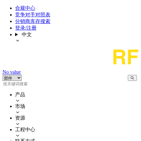
合规中心
竞争对手对照表
分销商库存搜索
登录/注册
中文
No value
产品
市场
资源
工程中心