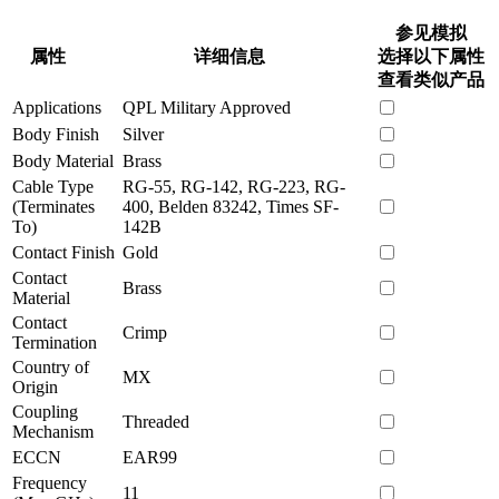
参见模拟
属性
详细信息
选择以下属性
查看类似产品
Applications
QPL Military Approved
Body Finish
Silver
Body Material
Brass
Cable Type
RG-55, RG-142, RG-223, RG-
(Terminates
400, Belden 83242, Times SF-
To)
142B
Contact Finish
Gold
Contact
Brass
Material
Contact
Crimp
Termination
Country of
MX
Origin
Coupling
Threaded
Mechanism
ECCN
EAR99
Frequency
11