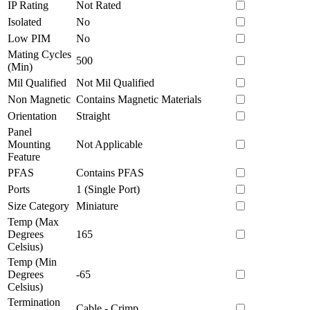
IP Rating
Not Rated
Isolated
No
Low PIM
No
Mating Cycles
500
(Min)
Mil Qualified
Not Mil Qualified
Non Magnetic
Contains Magnetic Materials
Orientation
Straight
Panel
Mounting
Not Applicable
Feature
PFAS
Contains PFAS
Ports
1 (Single Port)
Size Category
Miniature
Temp (Max
Degrees
165
Celsius)
Temp (Min
Degrees
-65
Celsius)
Termination
Cable - Crimp