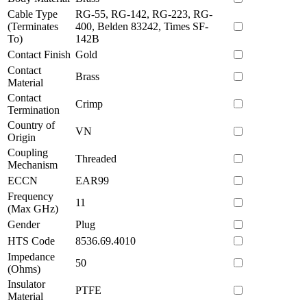
Cable Type
RG-55, RG-142, RG-223, RG-
(Terminates
400, Belden 83242, Times SF-
To)
142B
Contact Finish
Gold
Contact
Brass
Material
Contact
Crimp
Termination
Country of
VN
Origin
Coupling
Threaded
Mechanism
ECCN
EAR99
Frequency
11
(Max GHz)
Gender
Plug
HTS Code
8536.69.4010
Impedance
50
(Ohms)
Insulator
PTFE
Material