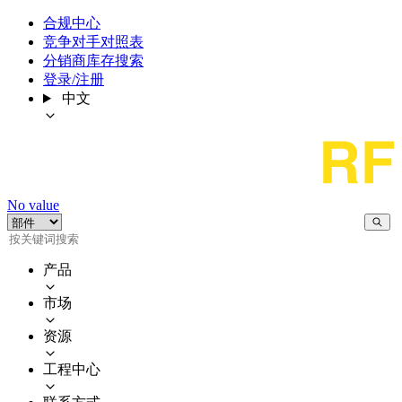
合规中心
竞争对手对照表
分销商库存搜索
登录/注册
中文
No value
产品
市场
资源
工程中心