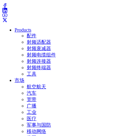
(203) 743-9272
Products
配件
射频适配器
射频衰减器
射频电缆组件
射频连接器
射频终端器
工具
市场
航空航天
汽车
宽带
广播
工业
医疗
军事与国防
移动网络