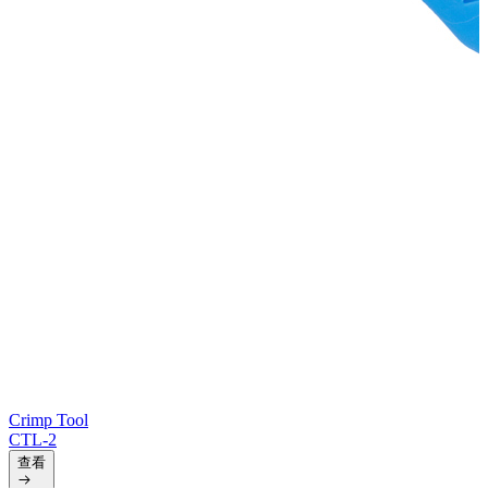
Crimp Tool
CTL-2
查看