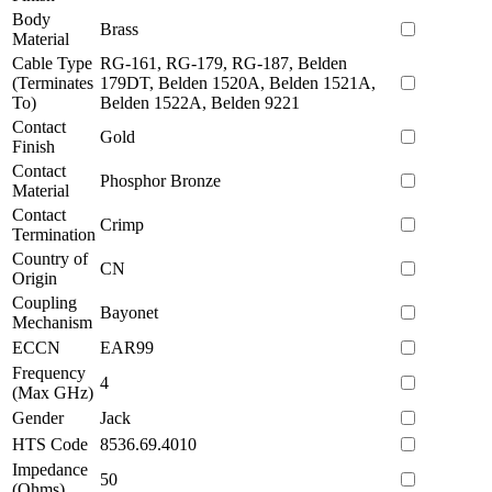
Body
Brass
Material
Cable Type
RG-161, RG-179, RG-187, Belden
(Terminates
179DT, Belden 1520A, Belden 1521A,
To)
Belden 1522A, Belden 9221
Contact
Gold
Finish
Contact
Phosphor Bronze
Material
Contact
Crimp
Termination
Country of
CN
Origin
Coupling
Bayonet
Mechanism
ECCN
EAR99
Frequency
4
(Max GHz)
Gender
Jack
HTS Code
8536.69.4010
Impedance
50
(Ohms)