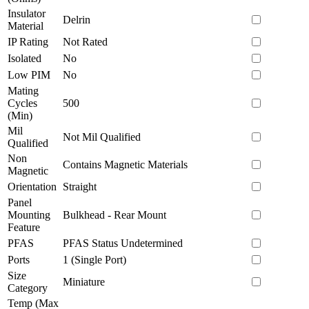
Insulator
Delrin
Material
IP Rating
Not Rated
Isolated
No
Low PIM
No
Mating
Cycles
500
(Min)
Mil
Not Mil Qualified
Qualified
Non
Contains Magnetic Materials
Magnetic
Orientation
Straight
Panel
Mounting
Bulkhead - Rear Mount
Feature
PFAS
PFAS Status Undetermined
Ports
1 (Single Port)
Size
Miniature
Category
Temp (Max