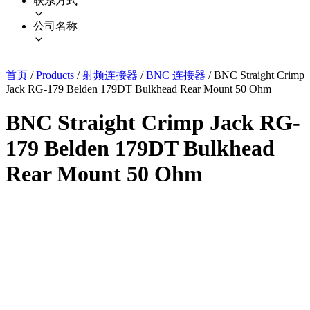
联系方式
公司名称
首页
/
Products
/
射频连接器
/
BNC 连接器
/
BNC Straight Crimp
Jack RG-179 Belden 179DT Bulkhead Rear Mount 50 Ohm
BNC Straight Crimp Jack RG-
179 Belden 179DT Bulkhead
Rear Mount 50 Ohm