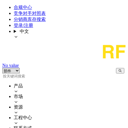
合规中心
竞争对手对照表
分销商库存搜索
登录/注册
中文
No value
产品
市场
资源
工程中心