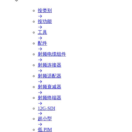
按类别
按功能
工具
配件
射频电缆组件
射频连接器
射频适配器
射频衰减器
射频终端器
12G-SDI
超小型
低 PIM