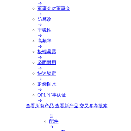
董事会对董事会
防篡改
非磁性
高频率
极端暴露
坚固耐用
快速锁定
IP 级防水
QPL 军事认证
查看所有产品
查看新产品
交叉参考搜索
配件