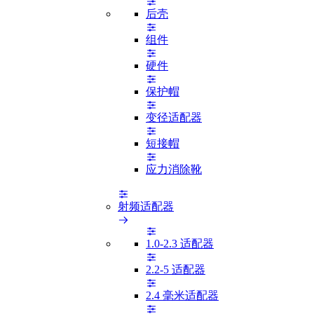
后壳
组件
硬件
保护帽
变径适配器
短接帽
应力消除靴
射频适配器
1.0-2.3 适配器
2.2-5 适配器
2.4 毫米适配器