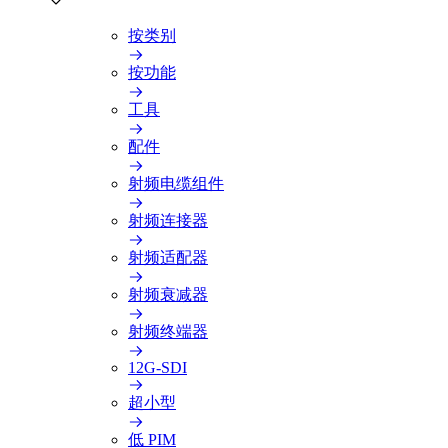
按类别
按功能
工具
配件
射频电缆组件
射频连接器
射频适配器
射频衰减器
射频终端器
12G-SDI
超小型
低 PIM