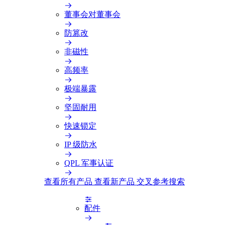
董事会对董事会
防篡改
非磁性
高频率
极端暴露
坚固耐用
快速锁定
IP 级防水
QPL 军事认证
查看所有产品
查看新产品
交叉参考搜索
配件