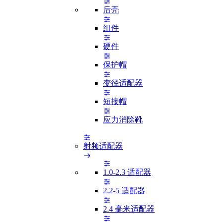
后壳
组件
硬件
保护帽
变径适配器
短接帽
应力消除靴
射频适配器
1.0-2.3 适配器
2.2-5 适配器
2.4 毫米适配器