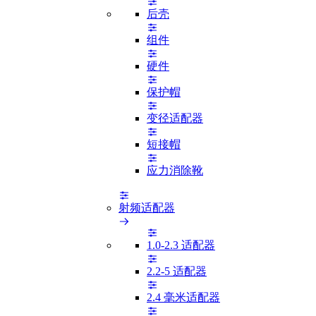
后壳
组件
硬件
保护帽
变径适配器
短接帽
应力消除靴
射频适配器
1.0-2.3 适配器
2.2-5 适配器
2.4 毫米适配器