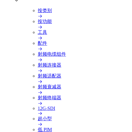
按类别
按功能
工具
配件
射频电缆组件
射频连接器
射频适配器
射频衰减器
射频终端器
12G-SDI
超小型
低 PIM