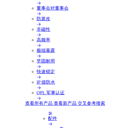
董事会对董事会
防篡改
非磁性
高频率
极端暴露
坚固耐用
快速锁定
IP 级防水
QPL 军事认证
查看所有产品
查看新产品
交叉参考搜索
配件