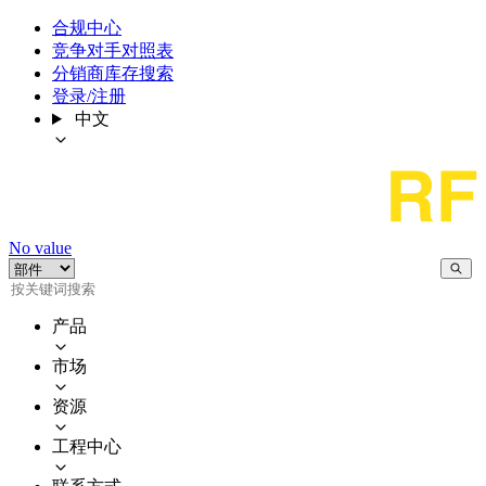
合规中心
竞争对手对照表
分销商库存搜索
登录/注册
中文
No value
产品
市场
资源
工程中心