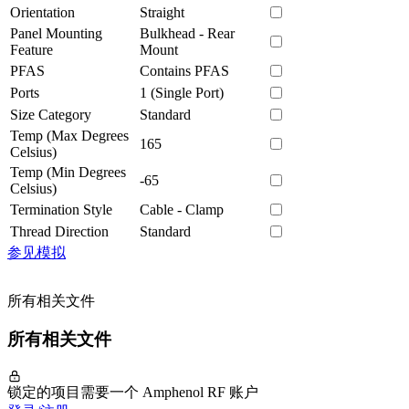
Orientation
Straight
Panel Mounting
Bulkhead - Rear
Feature
Mount
PFAS
Contains PFAS
Ports
1 (Single Port)
Size Category
Standard
Temp (Max Degrees
165
Celsius)
Temp (Min Degrees
-65
Celsius)
Termination Style
Cable - Clamp
Thread Direction
Standard
参见模拟
所有相关文件
所有相关文件
锁定的项目需要一个 Amphenol RF 账户