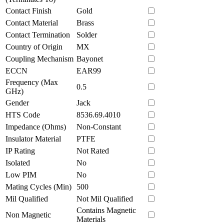
Contact Finish
Gold
Contact Material
Brass
Contact Termination
Solder
Country of Origin
MX
Coupling Mechanism
Bayonet
ECCN
EAR99
Frequency (Max
0.5
GHz)
Gender
Jack
HTS Code
8536.69.4010
Impedance (Ohms)
Non-Constant
Insulator Material
PTFE
IP Rating
Not Rated
Isolated
No
Low PIM
No
Mating Cycles (Min)
500
Mil Qualified
Not Mil Qualified
Contains Magnetic
Non Magnetic
Materials