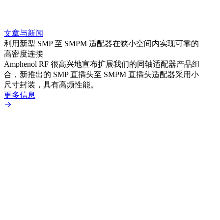
文章与新闻
文章
利用新型 SMP 至 SMPM 适配器在狭小空间内实现可靠的
防扭
高密度连接
Amp
Amphenol RF 很高兴地宣布扩展我们的同轴适配器产品组
品系
合，新推出的 SMP 直插头至 SMPM 直插头适配器采用小
更多
尺寸封装，具有高频性能。
更多信息