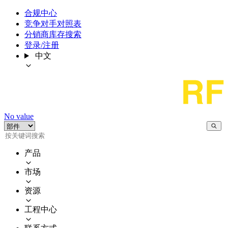
合规中心
竞争对手对照表
分销商库存搜索
登录/注册
中文
No value
产品
市场
资源
工程中心