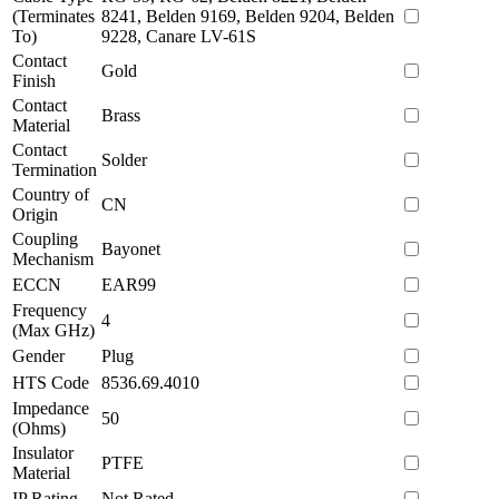
(Terminates
8241, Belden 9169, Belden 9204, Belden
To)
9228, Canare LV-61S
Contact
Gold
Finish
Contact
Brass
Material
Contact
Solder
Termination
Country of
CN
Origin
Coupling
Bayonet
Mechanism
ECCN
EAR99
Frequency
4
(Max GHz)
Gender
Plug
HTS Code
8536.69.4010
Impedance
50
(Ohms)
Insulator
PTFE
Material
IP Rating
Not Rated