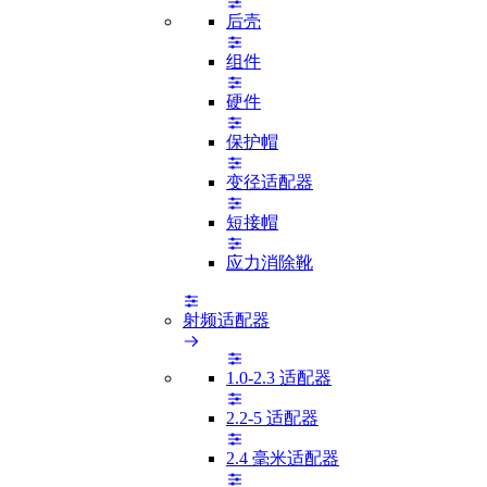
后壳
组件
硬件
保护帽
变径适配器
短接帽
应力消除靴
射频适配器
1.0-2.3 适配器
2.2-5 适配器
2.4 毫米适配器