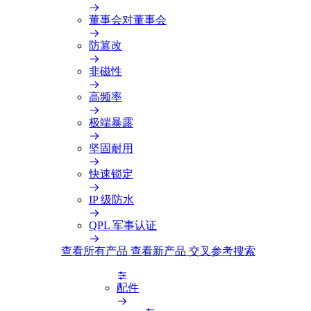
董事会对董事会
防篡改
非磁性
高频率
极端暴露
坚固耐用
快速锁定
IP 级防水
QPL 军事认证
查看所有产品
查看新产品
交叉参考搜索
配件