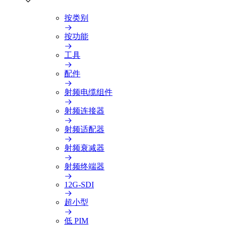
按类别
按功能
工具
配件
射频电缆组件
射频连接器
射频适配器
射频衰减器
射频终端器
12G-SDI
超小型
低 PIM