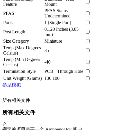
Feature
Mount
PFAS Status
PFAS
Undetermined
Ports
1 (Single Port)
0.120 Inches (3.05
Post Length
mm)
Size Category
Miniature
Temp (Max Degrees
85
Celsius)
Temp (Min Degrees
-40
Celsius)
Termination Style
PCB - Through Hole
Unit Weight (Grams)
136.100
参见模拟
所有相关文件
所有相关文件
锁定的项目需要一个 Amphenol RF 账户