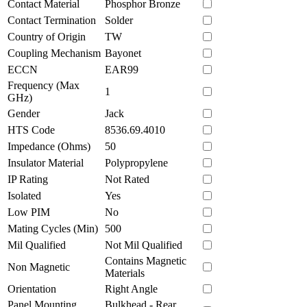
Contact Material
Phosphor Bronze
Contact Termination
Solder
Country of Origin
TW
Coupling Mechanism
Bayonet
ECCN
EAR99
Frequency (Max
1
GHz)
Gender
Jack
HTS Code
8536.69.4010
Impedance (Ohms)
50
Insulator Material
Polypropylene
IP Rating
Not Rated
Isolated
Yes
Low PIM
No
Mating Cycles (Min)
500
Mil Qualified
Not Mil Qualified
Contains Magnetic
Non Magnetic
Materials
Orientation
Right Angle
Panel Mounting
Bulkhead - Rear