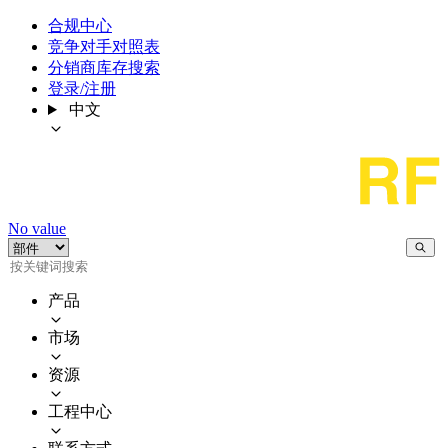
合规中心
竞争对手对照表
分销商库存搜索
登录/注册
中文
No value
产品
市场
资源
工程中心