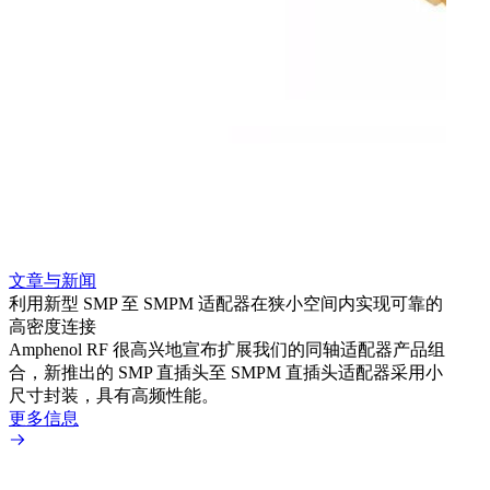
文章与新闻
文章
利用新型 SMP 至 SMPM 适配器在狭小空间内实现可靠的
防扭
高密度连接
Amp
Amphenol RF 很高兴地宣布扩展我们的同轴适配器产品组
品系
合，新推出的 SMP 直插头至 SMPM 直插头适配器采用小
更多
尺寸封装，具有高频性能。
更多信息