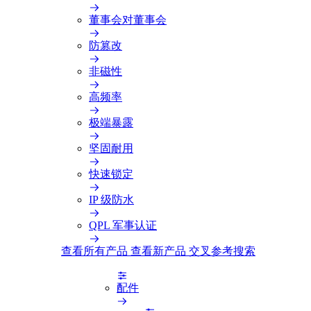
董事会对董事会
防篡改
非磁性
高频率
极端暴露
坚固耐用
快速锁定
IP 级防水
QPL 军事认证
查看所有产品
查看新产品
交叉参考搜索
配件