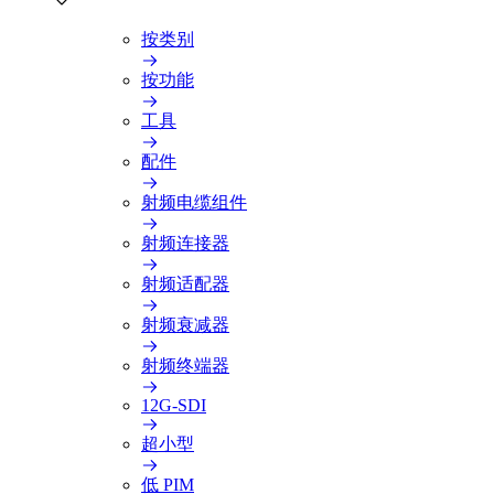
按类别
按功能
工具
配件
射频电缆组件
射频连接器
射频适配器
射频衰减器
射频终端器
12G-SDI
超小型
低 PIM