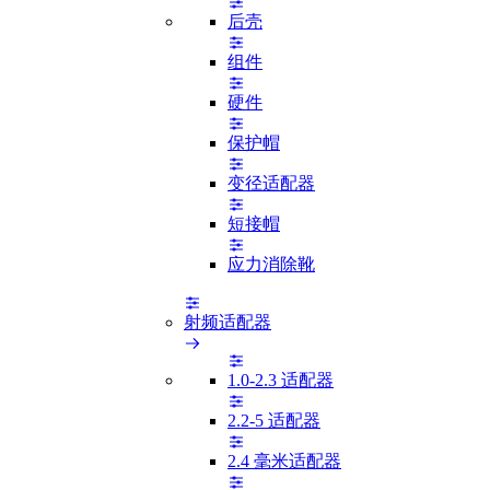
后壳
组件
硬件
保护帽
变径适配器
短接帽
应力消除靴
射频适配器
1.0-2.3 适配器
2.2-5 适配器
2.4 毫米适配器