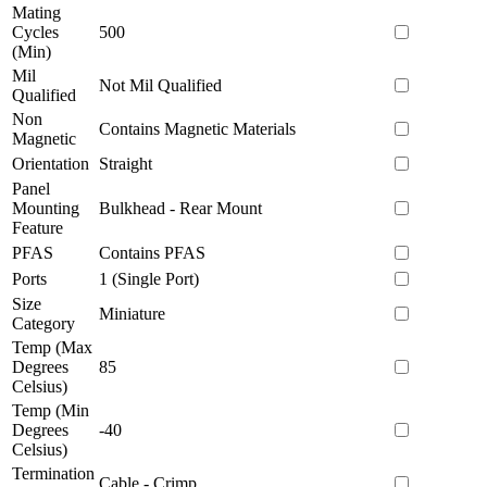
Mating
Cycles
500
(Min)
Mil
Not Mil Qualified
Qualified
Non
Contains Magnetic Materials
Magnetic
Orientation
Straight
Panel
Mounting
Bulkhead - Rear Mount
Feature
PFAS
Contains PFAS
Ports
1 (Single Port)
Size
Miniature
Category
Temp (Max
Degrees
85
Celsius)
Temp (Min
Degrees
-40
Celsius)
Termination
Cable - Crimp