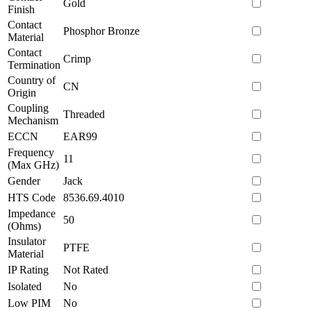
Gold
Finish
Contact
Phosphor Bronze
Material
Contact
Crimp
Termination
Country of
CN
Origin
Coupling
Threaded
Mechanism
ECCN
EAR99
Frequency
11
(Max GHz)
Gender
Jack
HTS Code
8536.69.4010
Impedance
50
(Ohms)
Insulator
PTFE
Material
IP Rating
Not Rated
Isolated
No
Low PIM
No