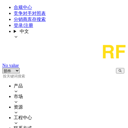
合规中心
竞争对手对照表
分销商库存搜索
登录/注册
中文
No value
产品
市场
资源
工程中心